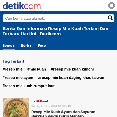
Berita Dan Informasi Resep Mie Kuah Terkini Dan
Terbaru Hari Ini - Detikcom
Semua
Berita
Foto
Tag Terkait:
#resep mie
#mie kuah
#resep mie kuah kimchi
#resep mie ayam
#resep mie kuah daging khas taiwan
#resep mie kuah rumput laut
detikFood
Kamis, 21 Nov 2024 10:00 WIB
Resep Mie Kuah Ayam dan Sayuran
Berkuah Kaldu Gurih Mantap