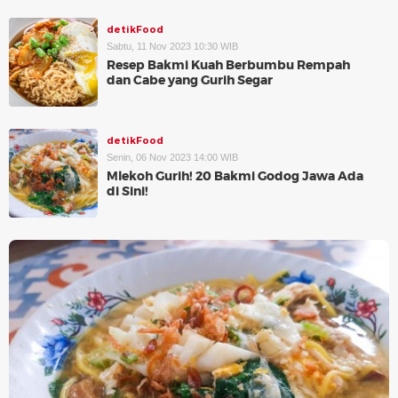
detikFood
Sabtu, 11 Nov 2023 10:30 WIB
Resep Bakmi Kuah Berbumbu Rempah
dan Cabe yang Gurih Segar
detikFood
Senin, 06 Nov 2023 14:00 WIB
Mlekoh Gurih! 20 Bakmi Godog Jawa Ada
di Sini!