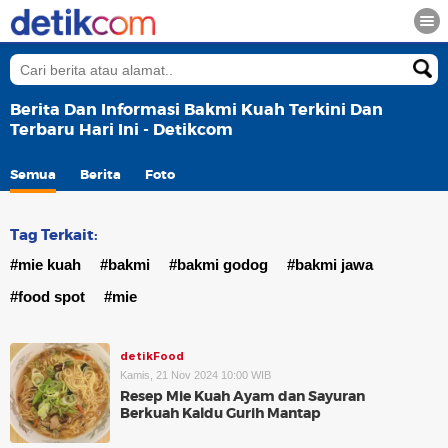
Berita Dan Informasi Bakmi Kuah Terkini Dan
Terbaru Hari Ini - Detikcom
Semua
Berita
Foto
Tag Terkait:
#mie kuah
#bakmi
#bakmi godog
#bakmi jawa
#food spot
#mie
detikFood
Kamis, 21 Nov 2024 10:00 WIB
Resep Mie Kuah Ayam dan Sayuran
Berkuah Kaldu Gurih Mantap