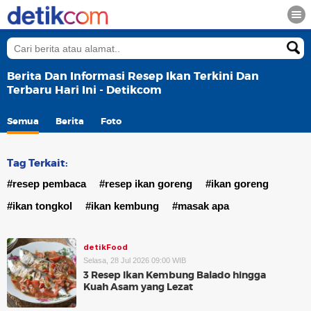
Berita Dan Informasi Resep Ikan Terkini Dan
Terbaru Hari Ini - Detikcom
Semua
Berita
Foto
Tag Terkait:
#resep pembaca
#resep ikan goreng
#ikan goreng
#ikan tongkol
#ikan kembung
#masak apa
detikFood
Selasa, 28 Jul 2026 09:00 WIB
3 Resep Ikan Kembung Balado hingga
Kuah Asam yang Lezat