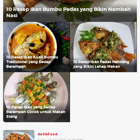
10 Resep Ikan Bumbu Pedas yang Bikin Nambah
Nasi
10 Resep Ikan Kuah Bumbu
Tradisional yang Sedap
10 Resep Ikan Pedas Nendang
Berempah
yang Bikin Lahap Makan
10 Resep Ikan yang Sedap
Berempah Cocok untuk Makan
Siang
detikFood