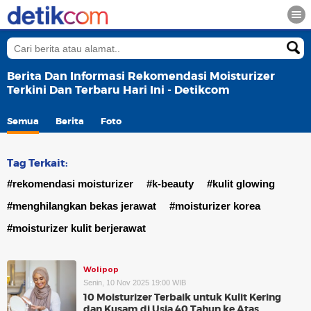
Berita Dan Informasi Rekomendasi Moisturizer
Terkini Dan Terbaru Hari Ini - Detikcom
Semua
Berita
Foto
Tag Terkait:
#rekomendasi moisturizer
#k-beauty
#kulit glowing
#menghilangkan bekas jerawat
#moisturizer korea
#moisturizer kulit berjerawat
Wolipop
Senin, 10 Nov 2025 19:00 WIB
10 Moisturizer Terbaik untuk Kulit Kering
dan Kusam di Usia 40 Tahun ke Atas