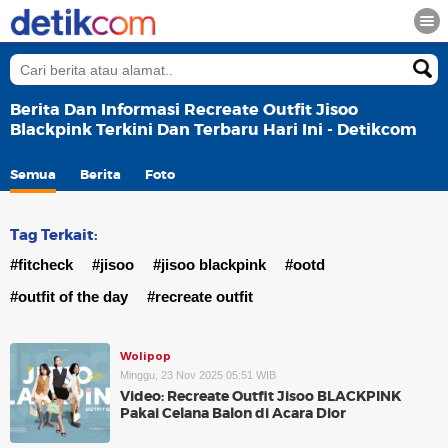
Berita Dan Informasi Recreate Outfit Jisoo
Blackpink Terkini Dan Terbaru Hari Ini - Detikcom
Semua
Berita
Foto
Tag Terkait:
#fitcheck
#jisoo
#jisoo blackpink
#ootd
#outfit of the day
#recreate outfit
Wolipop
Minggu, 23 Nov 2025 05:51 WIB
Video: Recreate Outfit Jisoo BLACKPINK
Pakai Celana Balon di Acara Dior