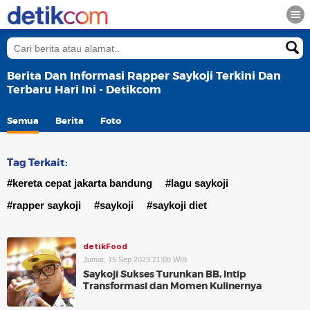
Berita Dan Informasi Rapper Saykoji Terkini Dan
Terbaru Hari Ini - Detikcom
Semua
Berita
Foto
Tag Terkait:
#kereta cepat jakarta bandung
#lagu saykoji
#rapper saykoji
#saykoji
#saykoji diet
detikFood
Jumat, 15 Sep 2023 21:00 WIB
Saykoji Sukses Turunkan BB, Intip
Transformasi dan Momen Kulinernya