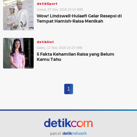
detikSport
Jumat, 07 Des 2018 23:10 WIB
Wow! Lindswell-Hulaefi Gelar Resepsi di
Tempat Hamish-Raisa Menikah
detikHot
Sabtu, 17 Nov 2018 20:25 WIB
5 Fakta Kehamilan Raisa yang Belum
Kamu Tahu
1
part of