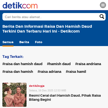
Berita Dan Informasi Raisa Dan Hamish Daud
Terkini Dan Terbaru Hari Ini - Detikcom
Semua
Berita
Foto
Tag Terkait:
#raisa dan hamish daud
#hamish daud
#raisa andriana
#raisa dan hamish
#raisa adriana
#raisa hamil
detikJogja
Selasa, 16 Des 2025 12:53 WIB
Resmi Cerai dari Hamish Daud, Pihak Raisa
Bilang Begini