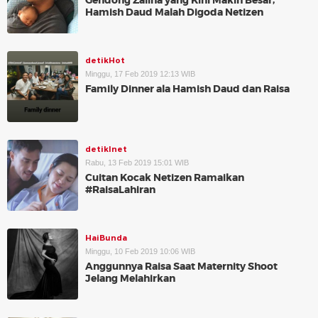
Gendong Zalina yang Kini Makin Besar,
Hamish Daud Malah Digoda Netizen
detikHot
Minggu, 17 Feb 2019 12:13 WIB
Family Dinner ala Hamish Daud dan Raisa
detikInet
Rabu, 13 Feb 2019 15:01 WIB
Cuitan Kocak Netizen Ramaikan
#RaisaLahiran
HaiBunda
Minggu, 10 Feb 2019 10:06 WIB
Anggunnya Raisa Saat Maternity Shoot
Jelang Melahirkan