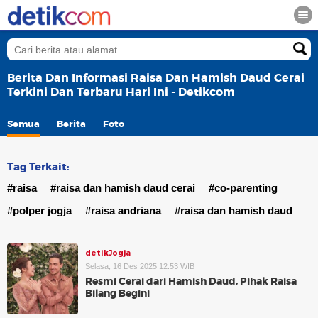
Berita Dan Informasi Raisa Dan Hamish Daud Cerai
Terkini Dan Terbaru Hari Ini - Detikcom
Semua
Berita
Foto
Tag Terkait:
#raisa
#raisa dan hamish daud cerai
#co-parenting
#polper jogja
#raisa andriana
#raisa dan hamish daud
detikJogja
Selasa, 16 Des 2025 12:53 WIB
Resmi Cerai dari Hamish Daud, Pihak Raisa
Bilang Begini