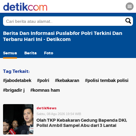
Berita Dan Informasi Puslabfor Polri Terkini Dan
Terbaru Hari Ini - Detikcom
Semua
Berita
Foto
Tag Terkait:
#jabodetabek
#polri
#kebakaran
#polisi tembak polisi
#brigadir j
#komnas ham
detikNews
Sabtu, 08 Agu 2026 19:54 WIB
Olah TKP Kebakaran Gedung Bapenda DKI,
Polisi Ambil Sampel Abu dari 3 Lantai