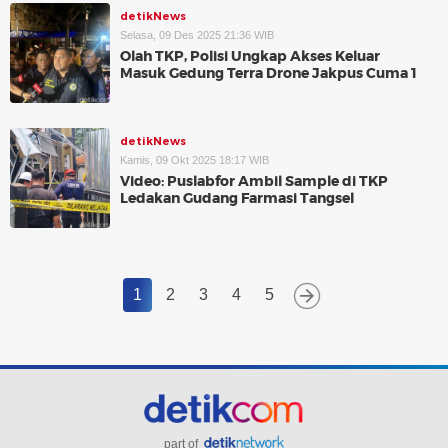
detikNews
Selasa, 09 Des 2025 21:36 WIB
Olah TKP, Polisi Ungkap Akses Keluar
Masuk Gedung Terra Drone Jakpus Cuma 1
detikNews
Kamis, 09 Okt 2025 18:17 WIB
Video: Puslabfor Ambil Sample di TKP
Ledakan Gudang Farmasi Tangsel
1
2
3
4
5
part of