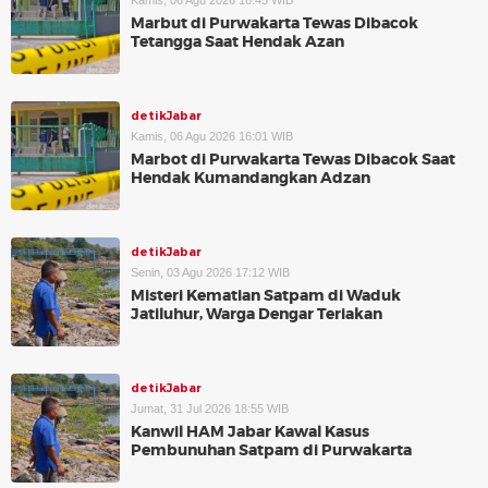
Kamis, 06 Agu 2026 16:45 WIB
Marbut di Purwakarta Tewas Dibacok
Tetangga Saat Hendak Azan
detikJabar
Kamis, 06 Agu 2026 16:01 WIB
Marbot di Purwakarta Tewas Dibacok Saat
Hendak Kumandangkan Adzan
detikJabar
Senin, 03 Agu 2026 17:12 WIB
Misteri Kematian Satpam di Waduk
Jatiluhur, Warga Dengar Teriakan
detikJabar
Jumat, 31 Jul 2026 18:55 WIB
Kanwil HAM Jabar Kawal Kasus
Pembunuhan Satpam di Purwakarta