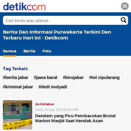
Berita Dan Informasi Purwakarta Terkini Dan
Terbaru Hari Ini - Detikcom
Semua
Berita
Foto
Tag Terkait:
#berita jabar
#jawa barat
#birojabar
#tol cipularang
#kriminal jabar
#dedi mulyadi
detikJabar
Sabtu, 08 Agu 2026 08:30 WIB
Dendam yang Picu Pembacokan Brutal
Marbot Masjid Saat Hendak Azan