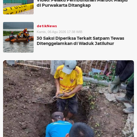
Video: Pelaku Pembunuhan Marbot Masjid
di Purwakarta Ditangkap
detikNews
Kamis, 06 Agu 2026 17:38 WIB
30 Saksi Diperiksa Terkait Satpam Tewas
Ditenggelamkan di Waduk Jatiluhur