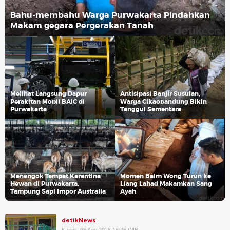
Bahu-membahu Warga Purwakarta Pindahkan
Makam gegara Pergerakan Tanah
Melihat Langsung Dapur
Antisipasi Banjir Susulan,
Perakitan Mobil BAIC di
Warga Cikaobandung Bikin
Purwakarta
Tanggul Sementara
Menengok Tempat Karantina
Momen Baim Wong Turun ke
Hewan di Purwakarta,
Liang Lahad Makamkan Sang
Tampung Sapi Impor Australia
Ayah
detikNews