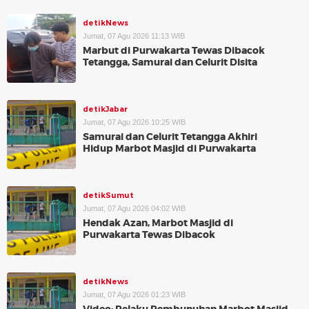
detikNews
Jumat, 07 Agu 2026 11:13 WIB
Marbut di Purwakarta Tewas Dibacok
Tetangga, Samurai dan Celurit Disita
detikJabar
Jumat, 07 Agu 2026 10:25 WIB
Samurai dan Celurit Tetangga Akhiri
Hidup Marbot Masjid di Purwakarta
detikSumut
Jumat, 07 Agu 2026 04:02 WIB
Hendak Azan, Marbot Masjid di
Purwakarta Tewas Dibacok
detikNews
Jumat, 07 Agu 2026 01:23 WIB