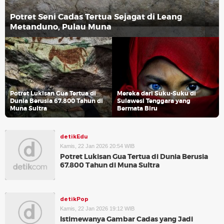
Potret Seni Cadas Tertua Sejagat di Leang
Metanduno, Pulau Muna
Potret Lukisan Gua Tertua di
Mereka dari Suku-Suku di
Dunia Berusia 67.800 Tahun di
Sulawesi Tenggara yang
Muna Sultra
Bermata Biru
detikEdu
Kamis, 22 Jan 2026 20:54 WIB
Potret Lukisan Gua Tertua di Dunia Berusia
67.800 Tahun di Muna Sultra
detikPop
Kamis, 22 Jan 2026 19:12 WIB
Istimewanya Gambar Cadas yang Jadi