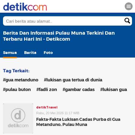
Berita Dan Informasi Pulau Muna Terkini Dan
Terbaru Hari Ini - Detikcom
Semua
Berita
Foto
Tag Terkait:
#gua metanduno
#lukisan gua tertua di dunia
#pulau buton
#fadli zon
#gambar cadas
#lukisan gua
detikTravel
Rabu, 20 Mei 2026 11:17 WIB
Fakta-Fakta Lukisan Cadas Purba di Gua
Metanduno, Pulau Muna