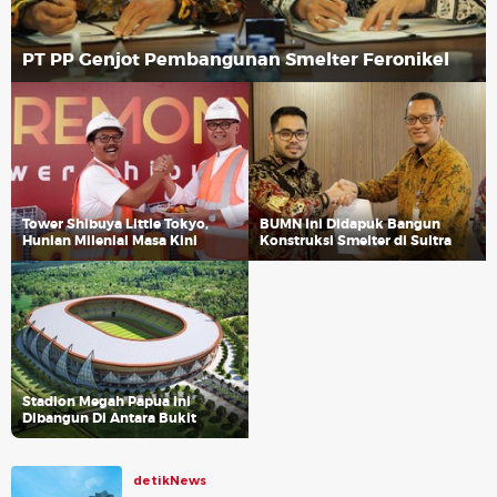
PT PP Genjot Pembangunan Smelter Feronikel
Tower Shibuya Little Tokyo,
BUMN Ini Didapuk Bangun
Hunian Milenial Masa Kini
Konstruksi Smelter di Sultra
Stadion Megah Papua Ini
Dibangun Di Antara Bukit
detikNews