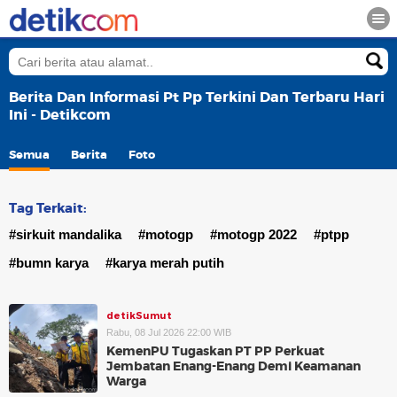
Berita Dan Informasi Pt Pp Terkini Dan Terbaru Hari
Ini - Detikcom
Semua
Berita
Foto
Tag Terkait:
#sirkuit mandalika
#motogp
#motogp 2022
#ptpp
#bumn karya
#karya merah putih
detikSumut
Rabu, 08 Jul 2026 22:00 WIB
KemenPU Tugaskan PT PP Perkuat
Jembatan Enang-Enang Demi Keamanan
Warga