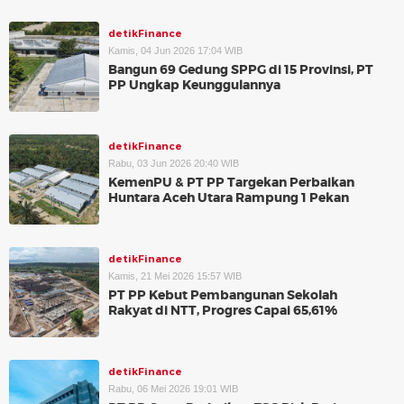
detikFinance
Kamis, 04 Jun 2026 17:04 WIB
Bangun 69 Gedung SPPG di 15 Provinsi, PT
PP Ungkap Keunggulannya
detikFinance
Rabu, 03 Jun 2026 20:40 WIB
KemenPU & PT PP Targekan Perbaikan
Huntara Aceh Utara Rampung 1 Pekan
detikFinance
Kamis, 21 Mei 2026 15:57 WIB
PT PP Kebut Pembangunan Sekolah
Rakyat di NTT, Progres Capai 65,61%
detikFinance
Rabu, 06 Mei 2026 19:01 WIB