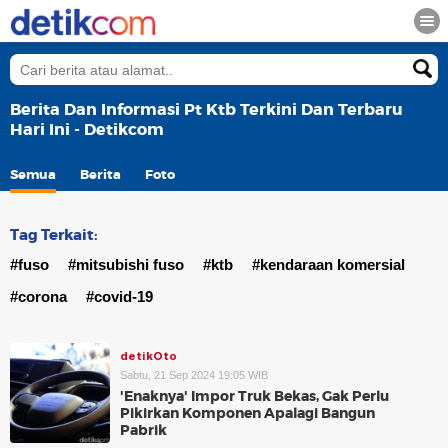
Berita Dan Informasi Pt Ktb Terkini Dan Terbaru
Hari Ini - Detikcom
Semua
Berita
Foto
Tag Terkait:
#fuso
#mitsubishi fuso
#ktb
#kendaraan komersial
#corona
#covid-19
detikOto
Sabtu, 21 Sep 2024 19:05 WIB
'Enaknya' Impor Truk Bekas, Gak Perlu
Pikirkan Komponen Apalagi Bangun
Pabrik