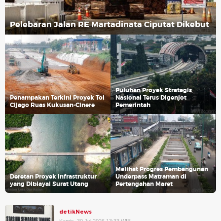
Pelebaran Jalan RE Martadinata Ciputat Dikebut
Puluhan Proyek Strategis
Penampakan Terkini Proyek Tol
Nasional Terus Digenjot
Cijago Ruas Kukusan-Cinere
Pemerintah
Melihat Progres Pembangunan
Deretan Proyek Infrastruktur
Underpass Matraman di
yang Dibiayai Surat Utang
Pertengahan Maret
detikNews