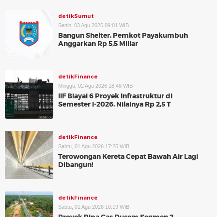
detikSumut
Senin, 03 Agu 2026 09:01 WIB
Bangun Shelter, Pemkot Payakumbuh
Anggarkan Rp 5,5 Miliar
detikFinance
Minggu, 02 Agu 2026 18:48 WIB
IIF Biayai 6 Proyek Infrastruktur di
Semester I-2026, Nilainya Rp 2,5 T
detikFinance
Sabtu, 01 Agu 2026 17:25 WIB
Terowongan Kereta Cepat Bawah Air Lagi
Dibangun!
detikFinance
Sabtu, 01 Agu 2026 10:19 WIB