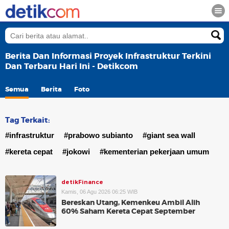
Berita Dan Informasi Proyek Infrastruktur Terkini
Dan Terbaru Hari Ini - Detikcom
Semua
Berita
Foto
Tag Terkait:
#infrastruktur
#prabowo subianto
#giant sea wall
#kereta cepat
#jokowi
#kementerian pekerjaan umum
detikFinance
Kamis, 06 Agu 2026 06:25 WIB
Bereskan Utang, Kemenkeu Ambil Alih
60% Saham Kereta Cepat September