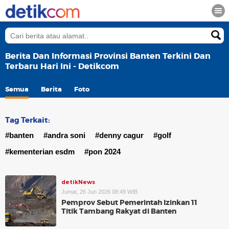
Berita Dan Informasi Provinsi Banten Terkini Dan
Terbaru Hari Ini - Detikcom
Semua
Berita
Foto
Tag Terkait:
#banten
#andra soni
#denny cagur
#golf
#kementerian esdm
#pon 2024
detikNews
Jumat, 26 Jun 2026 08:49 WIB
Pemprov Sebut Pemerintah Izinkan 11
Titik Tambang Rakyat di Banten