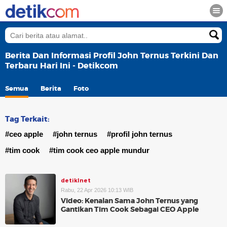
Berita Dan Informasi Profil John Ternus Terkini Dan
Terbaru Hari Ini - Detikcom
Semua
Berita
Foto
Tag Terkait:
#ceo apple
#john ternus
#profil john ternus
#tim cook
#tim cook ceo apple mundur
detikInet
Rabu, 22 Apr 2026 10:13 WIB
Video: Kenalan Sama John Ternus yang
Gantikan Tim Cook Sebagai CEO Apple