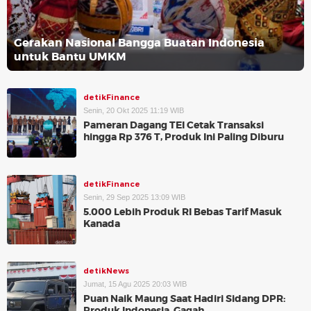
Gerakan Nasional Bangga Buatan Indonesia
untuk Bantu UMKM
detikFinance
Senin, 20 Okt 2025 11:19 WIB
Pameran Dagang TEI Cetak Transaksi
hingga Rp 376 T, Produk Ini Paling Diburu
detikFinance
Senin, 29 Sep 2025 13:09 WIB
5.000 Lebih Produk RI Bebas Tarif Masuk
Kanada
detikNews
Jumat, 15 Agu 2025 20:03 WIB
Puan Naik Maung Saat Hadiri Sidang DPR:
Produk Indonesia, Gagah