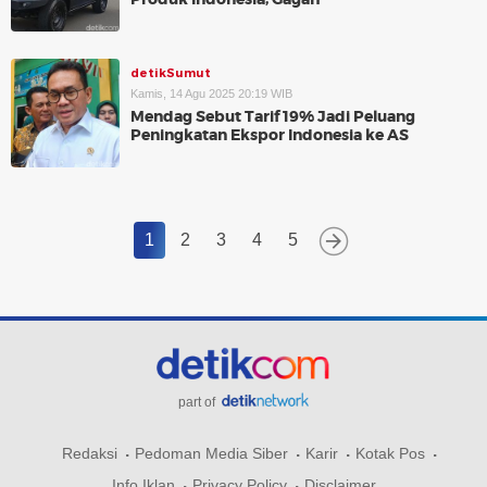
detikSumut
Kamis, 14 Agu 2025 20:19 WIB
Mendag Sebut Tarif 19% Jadi Peluang
Peningkatan Ekspor Indonesia ke AS
1
2
3
4
5
part of
Redaksi
Pedoman Media Siber
Karir
Kotak Pos
Info Iklan
Privacy Policy
Disclaimer