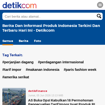
Berita Dan Informasi Produk Indonesia Terkini Dan
Terbaru Hari Ini - Detikcom
Semua
Berita
Foto
Tag Terkait:
#perjanjian dagang
#perdagangan internasional
#tarif impor
#makanan indonesia
#paris fashion week
#amerika serikat
detikFinance
Jumat, 05 Jun 2026 13:13 WIB
AS Buka Opsi Kabulkan 18 Permohonan
Pengecualian Tarif Impor buat Produk RI