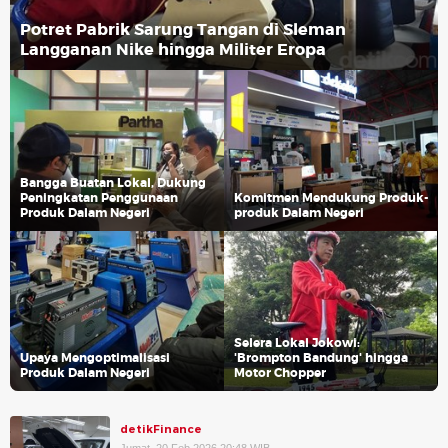
Potret Pabrik Sarung Tangan di Sleman
Langganan Nike hingga Militer Eropa
Bangga Buatan Lokal, Dukung
Peningkatan Penggunaan
Komitmen Mendukung Produk-
Produk Dalam Negeri
produk Dalam Negeri
Selera Lokal Jokowi:
Upaya Mengoptimalisasi
'Brompton Bandung' hingga
Produk Dalam Negeri
Motor Chopper
detikFinance