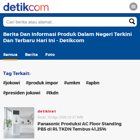
Berita Dan Informasi Produk Dalam Negeri Terkini
Dan Terbaru Hari Ini - Detikcom
Semua
Berita
Foto
Tag Terkait:
#jokowi
#produk impor
#umkm
#apbn
#presiden jokowi
#tkdn
detikInet
Senin, 03 Agu 2026 22:27 WIB
Panasonic Produksi AC Floor Standing
PB5 di RI, TKDN Tembus 41,25%