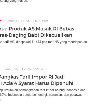
 barang yang masuk.
e
Jumat, 18 Jul 2025 14:25 WIB
ua Produk AS Masuk RI Bebas
Miras-Daging Babi Dikecualikan
os tarif HS, disepakati 11.474 pos tarif HS yang mendapatkan
Rabu, 16 Jul 2025 09:21 WIB
angkas Tarif Impor RI Jadi
pi Ada 4 Syarat Harus Dipenuhi
mp umumkan pemangkasan tarif impor barang Indonesia dari
9%. Indonesia setuju beli energi, pertanian, dan pesawat
S.