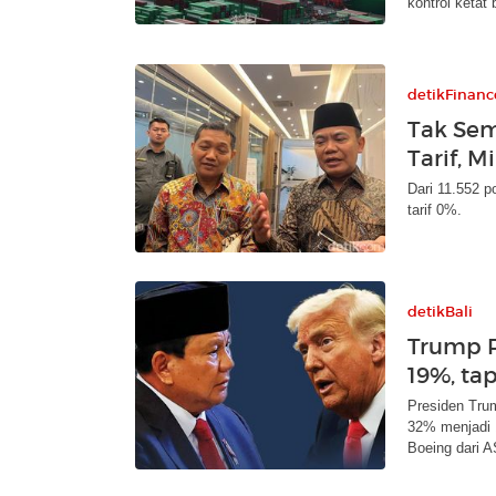
kontrol ketat
detikFinanc
Tak Sem
Tarif, 
Dari 11.552 p
tarif 0%.
detikBali
Trump P
19%, ta
Presiden Tru
32% menjadi 1
Boeing dari A