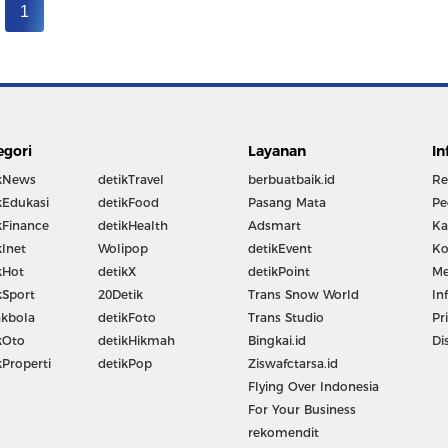
1
egori
Layanan
In
kNews
detikTravel
berbuatbaik.id
Re
kEdukasi
detikFood
Pasang Mata
Pe
kFinance
detikHealth
Adsmart
Ka
kInet
Wolipop
detikEvent
Ko
kHot
detikX
detikPoint
Me
kSport
20Detik
Trans Snow World
In
kbola
detikFoto
Trans Studio
Pr
kOto
detikHikmah
Bingkai.id
Di
kProperti
detikPop
Ziswafctarsa.id
Flying Over Indonesia
For Your Business
rekomendit