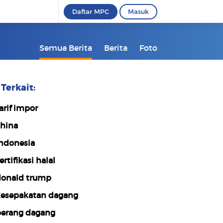
Daftar MPC
Masuk
Semua Berita
Berita
Foto
Terkait:
arif impor
hina
ndonesia
ertifikasi halal
onald trump
esepakatan dagang
erang dagang