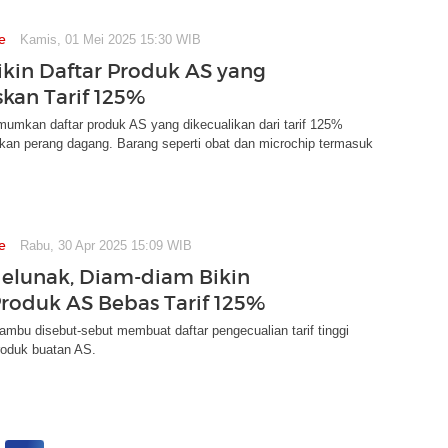
e
Kamis, 01 Mei 2025 15:30 WIB
ikin Daftar Produk AS yang
kan Tarif 125%
umkan daftar produk AS yang dikecualikan dari tarif 125%
kan perang dagang. Barang seperti obat dan microchip termasuk
e
Rabu, 30 Apr 2025 15:09 WIB
elunak, Diam-diam Bikin
Produk AS Bebas Tarif 125%
Bambu disebut-sebut membuat daftar pengecualian tarif tinggi
oduk buatan AS.