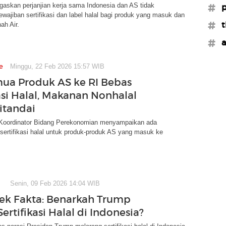
skan perjanjian kerja sama Indonesia dan AS tidak
#p
ajiban sertifikasi dan label halal bagi produk yang masuk dan
#t
ah Air.
#a
e
Minggu, 22 Feb 2026 15:57 WIB
ua Produk AS ke RI Bebas
kasi Halal, Makanan Nonhalal
itandai
Koordinator Bidang Perekonomian menyampaikan ada
sertifikasi halal untuk produk-produk AS yang masuk ke
Senin, 09 Feb 2026 14:04 WIB
ek Fakta: Benarkah Trump
ertifikasi Halal di Indonesia?