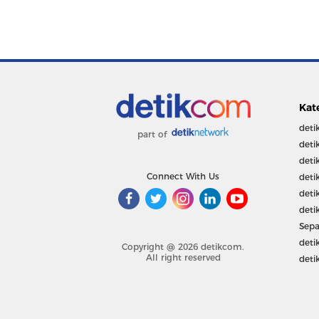
Kat
deti
part of
deti
deti
Connect With Us
deti
deti
deti
Sepa
deti
Copyright @ 2026 detikcom.
All right reserved
deti