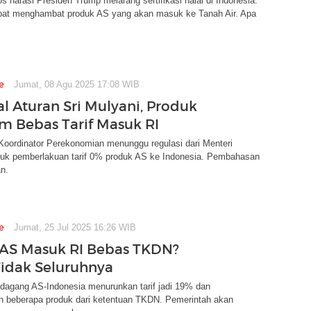
os narasi Presiden Trump melarang sertifikasi halal di Indonesia.
pat menghambat produk AS yang akan masuk ke Tanah Air. Apa
e
Jumat, 08 Agu 2025 17:08 WIB
al Aturan Sri Mulyani, Produk
m Bebas Tarif Masuk RI
Koordinator Perekonomian menunggu regulasi dari Menteri
uk pemberlakuan tarif 0% produk AS ke Indonesia. Pembahasan
an.
e
Jumat, 25 Jul 2025 16:26 WIB
AS Masuk RI Bebas TKDN?
 Tidak Seluruhnya
dagang AS-Indonesia menurunkan tarif jadi 19% dan
beberapa produk dari ketentuan TKDN. Pemerintah akan