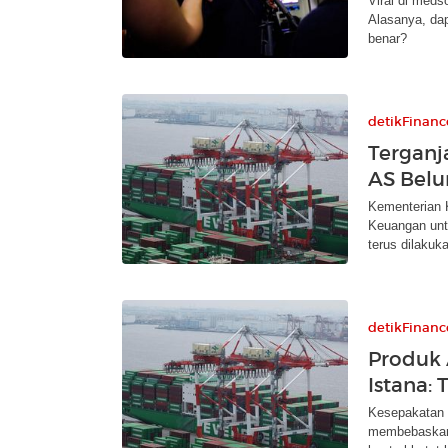
Viral di meds
Alasanya, da
benar?
detikFinanc
Terganj
AS Belu
Kementerian 
Keuangan unt
terus dilakuk
detikFinanc
Produk 
Istana:
Kesepakatan 
membebaskan 