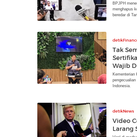
BPJPH menega
menghapus kew
beredar di Tan
detikFinanc
Tak Sem
Sertifi
Wajib D
Kementerian 
pengecualian 
Indonesia.
detikNews
Video C
Larang S