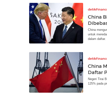
detikFinanc
China B
Dibebas
China mengum
untuk mereda
dalam daftar.
detikFinanc
China M
Daftar 
Negeri Tirai 
125% pada pr