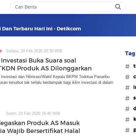
i Dan Terbaru Hari Ini - Detikcom
e
Selasa, 24 Feb 2026 20:30 WIB
Tag 
nvestasi Buka Suara soal
#t
TKDN Produk AS Dilonggarkan
#c
 Investasi dan Hilirisasi/Wakil Kepala BKPM Todotua Pasaribu
usan tersebut tak terlalu berdampak bagi iklim investasi di dalam
#i
#s
#d
Senin, 23 Feb 2026 15:40 WIB
#k
Tegaskan Produk AS Masuk
#p
a Wajib Bersertifikat Halal