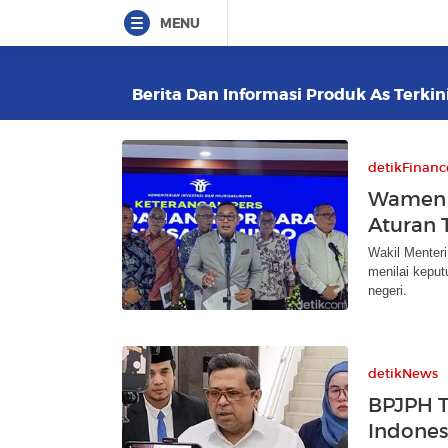
MENU
Berita Dan Informasi Produk As Terkin
detikFinanc
Wamen I
Aturan 
Wakil Menteri
menilai keput
negeri.
detikNews
BPJPH 
Indonesi