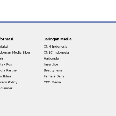
formasi
Jaringan Media
daksi
CNN Indonesia
doman Media Siber
CNBC Indonesia
rir
Haibunda
tak Pos
Insertlive
dia Partner
Beautynesia
fo Iklan
Female Daily
ivacy Policy
CXO Media
sclaimer