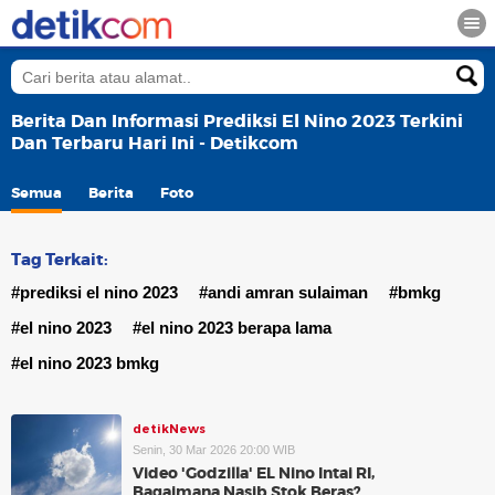
Berita Dan Informasi Prediksi El Nino 2023 Terkini
Dan Terbaru Hari Ini - Detikcom
Semua
Berita
Foto
Tag Terkait:
#prediksi el nino 2023
#andi amran sulaiman
#bmkg
#el nino 2023
#el nino 2023 berapa lama
#el nino 2023 bmkg
detikNews
Senin, 30 Mar 2026 20:00 WIB
Video 'Godzilla' EL Nino Intai RI,
Bagaimana Nasib Stok Beras?