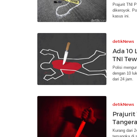
Prajurit TNI 
dikeroyok. Po
kasus ini.
detikNews
Ada 10 
TNI Tew
Polisi mengu
dengan 10 lu
dari 24 jam.
detikNews
Prajuri
Tangera
Kurang dari 2
tersangka di 