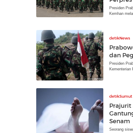
Presiden Pra
Kemhan melalu
detikNews
Prabowo
dan Pe
Presiden Prab
Kementerian P
detikSumut
Prajurit
Gantung
Senam
Seorang siswa