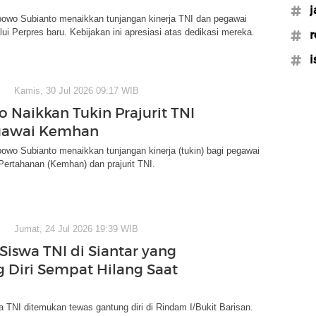
#j
bowo Subianto menaikkan tunjangan kinerja TNI dan pegawai
i Perpres baru. Kebijakan ini apresiasi atas dedikasi mereka.
#r
#i
Kamis, 30 Jul 2026 09:17 WIB
 Naikkan Tukin Prajurit TNI
gawai Kemhan
owo Subianto menaikkan tunjangan kinerja (tukin) bagi pegawai
ertahanan (Kemhan) dan prajurit TNI.
Jumat, 24 Jul 2026 19:39 WIB
 Siswa TNI di Siantar yang
 Diri Sempat Hilang Saat
 TNI ditemukan tewas gantung diri di Rindam I/Bukit Barisan.