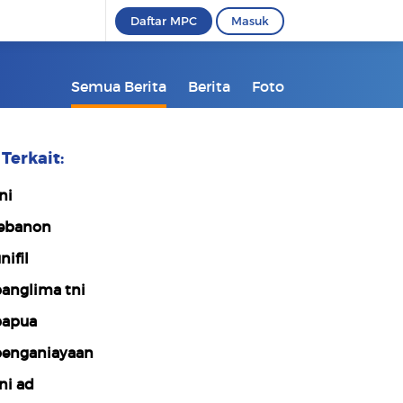
Daftar MPC
Masuk
Semua Berita
Berita
Foto
Terkait:
ni
ebanon
nifil
anglima tni
apua
enganiayaan
ni ad