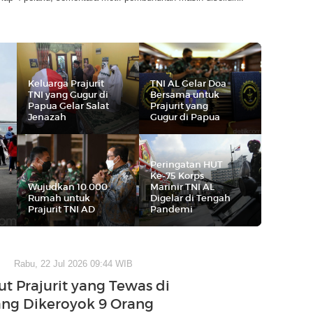
Keluarga Prajurit
TNI AL Gelar Doa
TNI yang Gugur di
Bersama untuk
Papua Gelar Salat
Prajurit yang
Jenazah
Gugur di Papua
Peringatan HUT
Ke-75 Korps
Wujudkan 10.000
Marinir TNI AL
Rumah untuk
Digelar di Tengah
Prajurit TNI AD
Pandemi
Rabu, 22 Jul 2026 09:44 WIB
ut Prajurit yang Tewas di
ng Dikeroyok 9 Orang