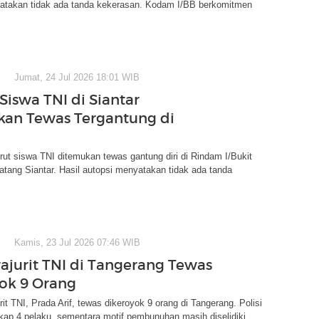
atakan tidak ada tanda kekerasan. Kodam I/BB berkomitmen
Jumat, 24 Jul 2026 18:01 WIB
 Siswa TNI di Siantar
an Tewas Tergantung di
rut siswa TNI ditemukan tewas gantung diri di Rindam I/Bukit
tang Siantar. Hasil autopsi menyatakan tidak ada tanda
Kamis, 23 Jul 2026 07:46 WIB
rajurit TNI di Tangerang Tewas
ok 9 Orang
rit TNI, Prada Arif, tewas dikeroyok 9 orang di Tangerang. Polisi
ap 4 pelaku, sementara motif pembunuhan masih diselidiki.