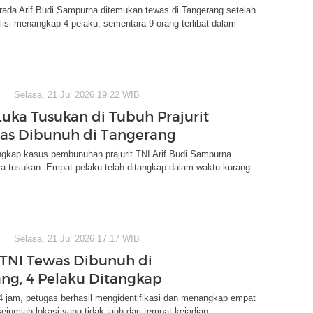
Prada Arif Budi Sampurna ditemukan tewas di Tangerang setelah
lisi menangkap 4 pelaku, sementara 9 orang terlibat dalam
Selasa, 21 Jul 2026 19:22 WIB
Luka Tusukan di Tubuh Prajurit
as Dibunuh di Tangerang
ngkap kasus pembunuhan prajurit TNI Arif Budi Sampurna
ka tusukan. Empat pelaku telah ditangkap dalam waktu kurang
Selasa, 21 Jul 2026 17:17 WIB
t TNI Tewas Dibunuh di
ng, 4 Pelaku Ditangkap
4 jam, petugas berhasil mengidentifikasi dan menangkap empat
sejumlah lokasi yang tidak jauh dari tempat kejadian.