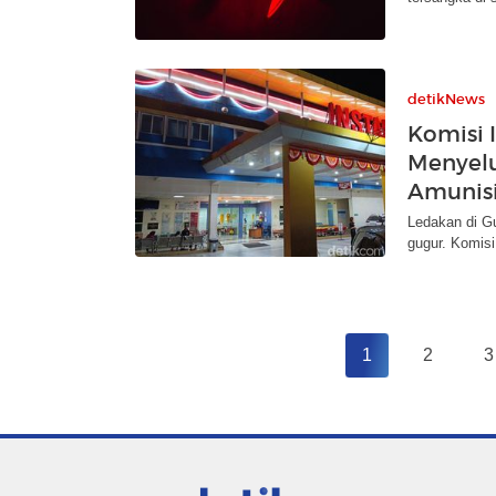
detikNews
Komisi 
Menyelu
Amunis
Ledakan di G
gugur. Komisi
1
2
3