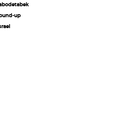
abodetabek
ound-up
srael