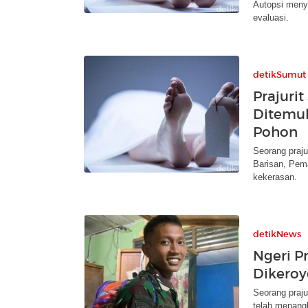
Autopsi meny
evaluasi.
detikSumut
Prajurit
Ditemuk
Pohon
Seorang praju
Barisan, Pema
kekerasan.
detikNews
Ngeri P
Dikeroy
Seorang praju
telah menangk