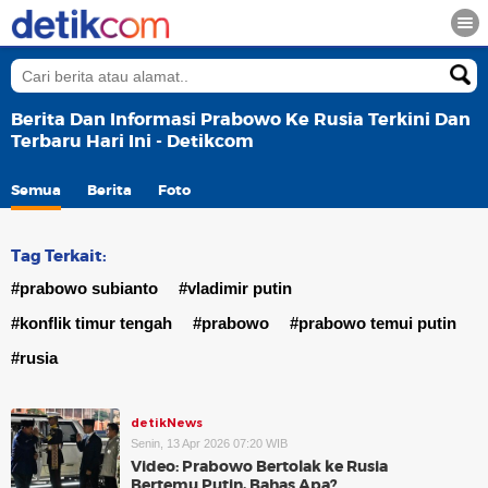
Berita Dan Informasi Prabowo Ke Rusia Terkini Dan
Terbaru Hari Ini - Detikcom
Semua
Berita
Foto
Tag Terkait:
#prabowo subianto
#vladimir putin
#konflik timur tengah
#prabowo
#prabowo temui putin
#rusia
detikNews
Senin, 13 Apr 2026 07:20 WIB
Video: Prabowo Bertolak ke Rusia
Bertemu Putin, Bahas Apa?