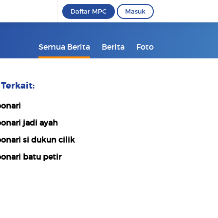
Daftar MPC
Masuk
Semua Berita
Berita
Foto
Terkait:
onari
onari jadi ayah
onari si dukun cilik
onari batu petir