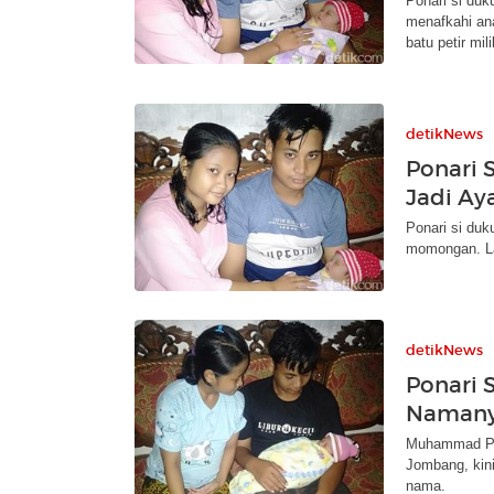
Ponari si duk
menafkahi ana
batu petir mil
detikNews
Ponari 
Jadi Ay
Ponari si du
momongan. La
detikNews
Ponari S
Namanya
Muhammad Pona
Jombang, kini
nama.