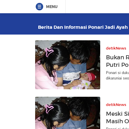
MENU
Berita Dan Informasi Ponari Jadi Ayah 
detikNews
Bukan R
Putri Po
Ponari si duk
dikaruniai se
detikNews
Meski Si
Masih O