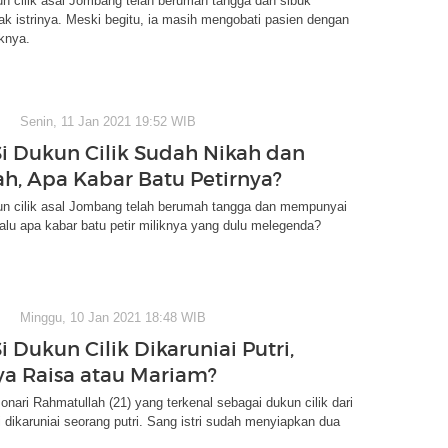
un cilik asal Jombang telah berumah tangga dan sibuk
k istrinya. Meski begitu, ia masih mengobati pasien dengan
iknya.
Senin, 11 Jan 2021 19:52 WIB
Si Dukun Cilik Sudah Nikah dan
ah, Apa Kabar Batu Petirnya?
kun cilik asal Jombang telah berumah tangga dan mempunyai
lu apa kabar batu petir miliknya yang dulu melegenda?
Minggu, 10 Jan 2021 18:48 WIB
i Dukun Cilik Dikaruniai Putri,
 Raisa atau Mariam?
ri Rahmatullah (21) yang terkenal sebagai dukun cilik dari
 dikaruniai seorang putri. Sang istri sudah menyiapkan dua