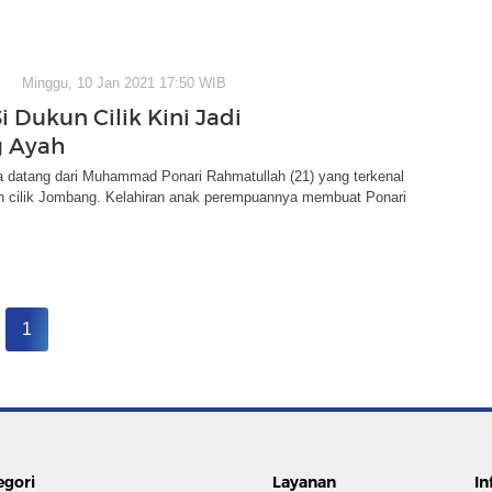
Minggu, 10 Jan 2021 17:50 WIB
i Dukun Cilik Kini Jadi
g Ayah
a datang dari Muhammad Ponari Rahmatullah (21) yang terkenal
n cilik Jombang. Kelahiran anak perempuannya membuat Ponari
1
egori
Layanan
In