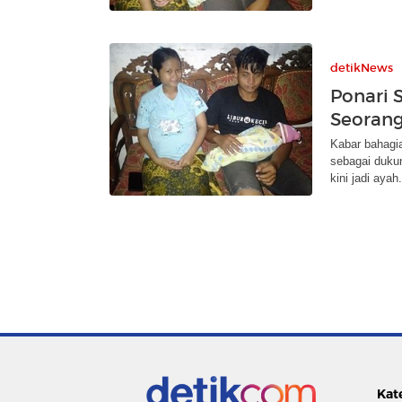
detikNews
Ponari S
Seoran
Kabar bahagi
sebagai duku
kini jadi ayah.
Kat