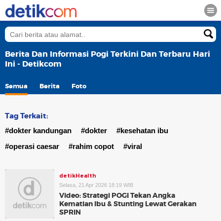
Berita Dan Informasi Pogi Terkini Dan Terbaru Hari
Ini - Detikcom
Semua
Berita
Foto
Tag Terkait:
#dokter kandungan
#dokter
#kesehatan ibu
#operasi caesar
#rahim copot
#viral
detikHealth
Selasa, 21 Apr 2026 18:19 WIB
Video: Strategi POGI Tekan Angka
Kematian Ibu & Stunting Lewat Gerakan
SPRIN