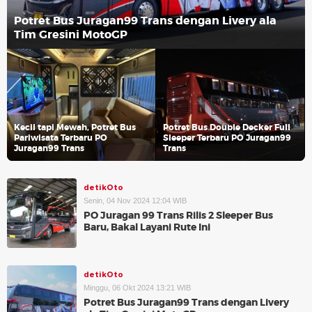
Potret Bus Juragan99 Trans dengan Livery ala
Tim Gresini MotoGP
Kecil tapi Mewah, Potret Bus
Potret Bus Double Decker Full
Pariwisata Terbaru PO
Sleeper Terbaru PO Juragan99
Juragan99 Trans
Trans
detikOto
Senin, 04 Nov 2024 12:04 WIB
PO Juragan 99 Trans Rilis 2 Sleeper Bus
Baru, Bakal Layani Rute Ini
detikOto
Minggu, 06 Okt 2024 13:21 WIB
Potret Bus Juragan99 Trans dengan Livery