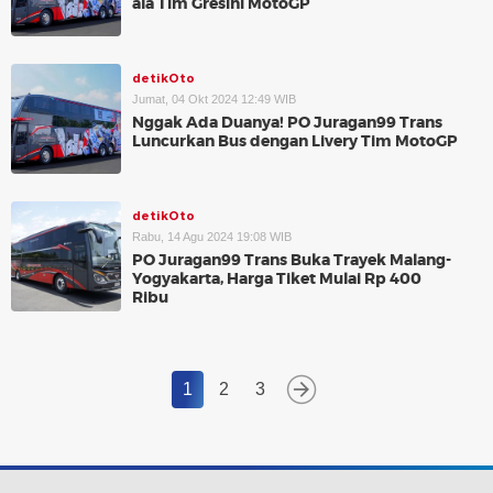
ala Tim Gresini MotoGP
detikOto
Jumat, 04 Okt 2024 12:49 WIB
Nggak Ada Duanya! PO Juragan99 Trans
Luncurkan Bus dengan Livery Tim MotoGP
detikOto
Rabu, 14 Agu 2024 19:08 WIB
PO Juragan99 Trans Buka Trayek Malang-
Yogyakarta, Harga Tiket Mulai Rp 400
Ribu
1
2
3