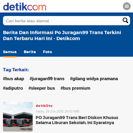
Berita Dan Informasi Po Juragan99 Trans Terkini
Dan Terbaru Hari Ini - Detikcom
Semua
Berita
Foto
Tag Terkait:
#bus akap
#juragan99 trans
#gilang widya pramana
#adiputro
#sleeper bus
#bus premium
detikOto
Sabtu, 28 Jun 2025 18:03 WIB
PO Juragan99 Trans Beri Diskon Khusus
Selama Liburan Sekolah, Ini Syaratnya