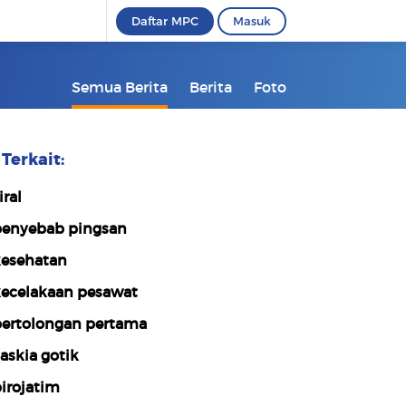
Daftar MPC
Masuk
Semua Berita
Berita
Foto
Terkait:
iral
enyebab pingsan
esehatan
ecelakaan pesawat
ertolongan pertama
askia gotik
irojatim