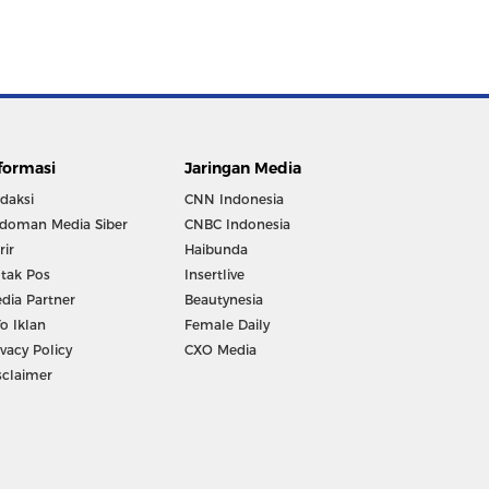
formasi
Jaringan Media
daksi
CNN Indonesia
doman Media Siber
CNBC Indonesia
rir
Haibunda
tak Pos
Insertlive
dia Partner
Beautynesia
fo Iklan
Female Daily
ivacy Policy
CXO Media
sclaimer