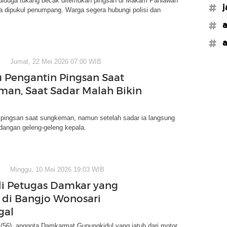
 diduga tukang becak ditemukan pingsan di Makam Pahlawan
#j
a dipukul penumpang. Warga segera hubungi polisi dan
#a
#a
Jumat, 22 Mei 2026 07:00 WIB
bu Pengantin Pingsan Saat
an, Saat Sadar Malah Bikin
n pingsan saat sungkeman, namun setelah sadar ia langsung
dangan geleng-geleng kepala.
Minggu, 10 Mei 2026 19:03 WIB
i Petugas Damkar yang
 di Bangjo Wonosari
gal
 (56), anggota Damkarmat Gunungkidul yang jatuh dari motor