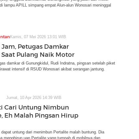
i di lampu APILL simpang empat Alun-alun Wonosari meninggal
antan
Kamis, 07 Mei 2026 13:01 WIB
4 Jam, Petugas Damkar
 Saat Pulang Naik Motor
as damkar di Gunungkidul, Rudi Indratna, pingsan setelah piket
dirawat intensif di RSUD Wonosari akibat serangan jantung.
Jumat, 10 Apr 2026 14:39 WIB
ti Cari Untung Nimbun
te, Eh Malah Pingsan Hirup
dapat untung dari menimbun Pertalite malah buntung. Dia
a menghirup uap Pertalite yang tumpah di mobilnya dan