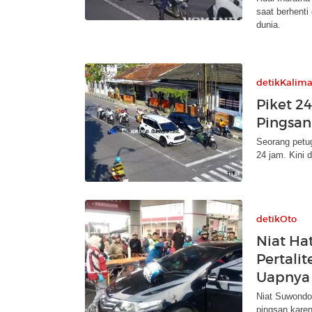
saat berhent
dunia.
detikKalim
Piket 2
Pingsan
Seorang petug
24 jam. Kini 
detikOto
Niat Ha
Pertali
Uapnya
Niat Suwondo 
pingsan karen