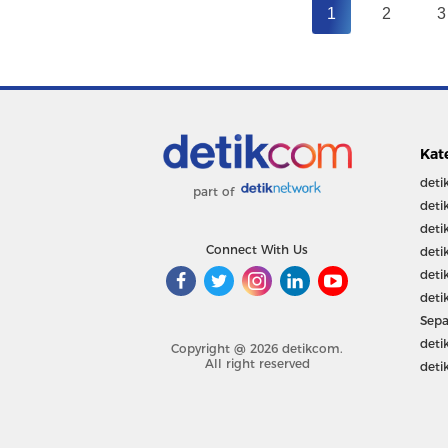
1
2
3
Kat
deti
part of
deti
deti
Connect With Us
deti
deti
deti
Sepa
deti
Copyright @ 2026 detikcom.
All right reserved
deti