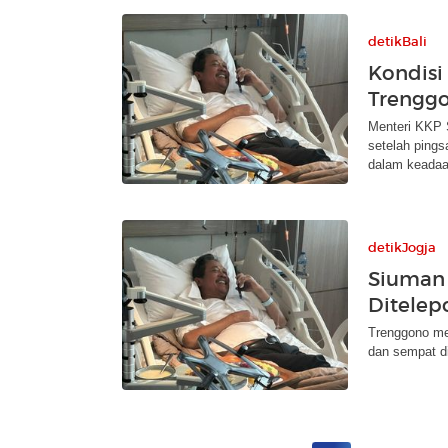
detikBali
Kondisi
Trenggo
Menteri KKP 
setelah ping
dalam keadaa
detikJogja
Siuman 
Ditele
Trenggono me
dan sempat d