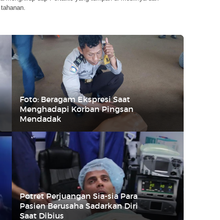
tahanan.
Foto: Beragam Ekspresi Saat
Menghadapi Korban Pingsan
Mendadak
Potret Perjuangan Sia-sia Para
Pasien Berusaha Sadarkan Diri
Saat Dibius