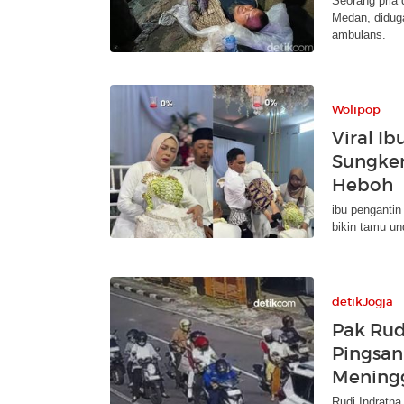
Seorang pria
Medan, didug
ambulans.
Wolipop
Viral I
Sungkem
Heboh
ibu penganti
bikin tamu un
detikJogja
Pak Rud
Pingsan
Mening
Rudi Indratna