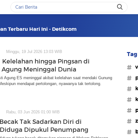
an Terbaru Hari Ini - Detikcom
Minggu, 19 Jul 2026 13:03 WIB
Tag 
 Kelelahan hingga Pingsan di
#v
 Agung Meninggal Dunia
#p
sti Agung ES meninggal akibat kelelahan saat mendaki Gunung
Meskipun mendapat pertolongan, nyawanya tak tertolong.
#k
#k
#p
Rabu, 03 Jun 2026 01:00 WIB
#z
Becak Tak Sadarkan Diri di
 Diduga Dipukul Penumpang
#b