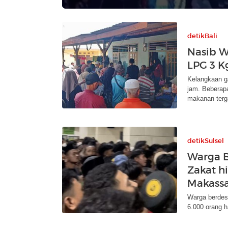
detikBali
Nasib W
LPG 3 K
Kelangkaan g
jam. Beberap
makanan terg
detikSulsel
Warga 
Zakat h
Makass
Warga berdes
6.000 orang h