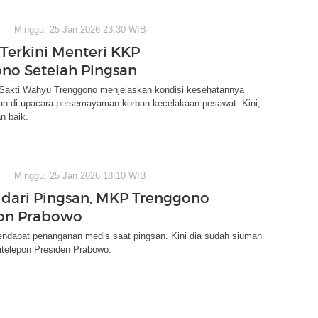
Minggu, 25 Jan 2026 23:30 WIB
 Terkini Menteri KKP
no Setelah Pingsan
Sakti Wahyu Trenggono menjelaskan kondisi kesehatannya
san di upacara persemayaman korban kecelakaan pesawat. Kini,
n baik.
Minggu, 25 Jan 2026 18:10 WIB
dari Pingsan, MKP Trenggono
pon Prabowo
ndapat penanganan medis saat pingsan. Kini dia sudah siuman
itelepon Presiden Prabowo.