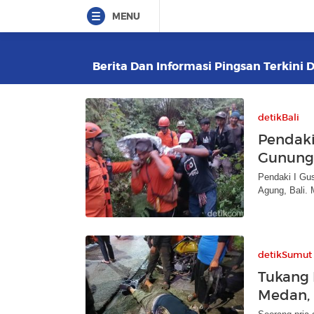
MENU
Berita Dan Informasi Pingsan Terkini D
detikBali
Pendaki
Gunung
Pendaki I Gu
Agung, Bali. 
detikSumut
Tukang 
Medan,