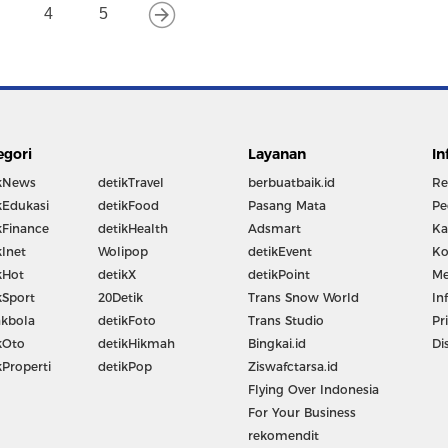
4
5
egori
Layanan
In
kNews
detikTravel
berbuatbaik.id
Re
kEdukasi
detikFood
Pasang Mata
Pe
kFinance
detikHealth
Adsmart
Ka
kInet
Wolipop
detikEvent
Ko
kHot
detikX
detikPoint
Me
kSport
20Detik
Trans Snow World
In
kbola
detikFoto
Trans Studio
Pr
kOto
detikHikmah
Bingkai.id
Di
kProperti
detikPop
Ziswafctarsa.id
Flying Over Indonesia
For Your Business
rekomendit