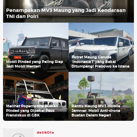
Penampakan MV3 Maung yang Jadi Kendaraan
TNI dan Polri
Potret Maung Garuda
Mobil Pindad yang Paling Siap
'Indonesia 1' yang Bakal
Jadi Mobil Menteri
Ditumpangi Prabowo ke Istana
Melihat Popemobile Buatan
Rantis Maung MV3 Mobile
Pindad yang Dipakai Paus
Jammer, Mobil Anti-drone
Fransiskus di GBK
Buatan Dalam Negeri
detikOto