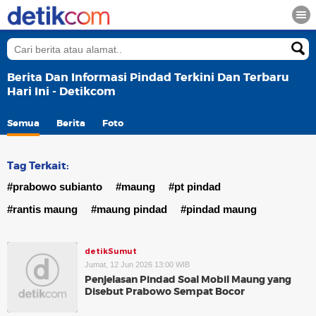
Berita Dan Informasi Pindad Terkini Dan Terbaru
Hari Ini - Detikcom
Semua
Berita
Foto
Tag Terkait:
#prabowo subianto
#maung
#pt pindad
#rantis maung
#maung pindad
#pindad maung
detikSumut
Jumat, 12 Jun 2026 13:00 WIB
Penjelasan Pindad Soal Mobil Maung yang
Disebut Prabowo Sempat Bocor