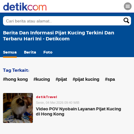
Berita Dan Informasi Pijat Kucing Terkini Dan
Terbaru Hari Ini - Detikcom
Semua
Berita
Foto
Tag Terkait:
#hong kong
#kucing
#pijat
#pijat kucing
#spa
detikTravel
Senin, 04 Mei 2026 09:40 WIB
Video POV Nyobain Layanan Pijat Kucing
di Hong Kong