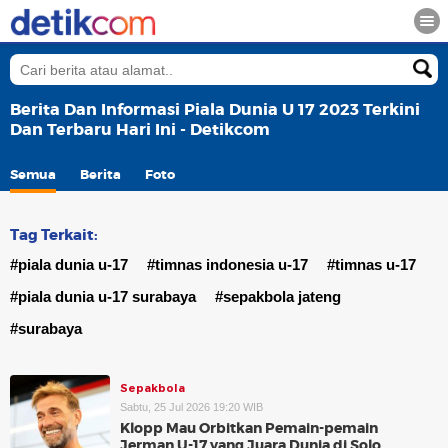
Berita Dan Informasi Piala Dunia U 17 2023 Terkini
Dan Terbaru Hari Ini - Detikcom
Semua
Berita
Foto
Tag Terkait:
#piala dunia u-17
#timnas indonesia u-17
#timnas u-17
#piala dunia u-17 surabaya
#sepakbola jateng
#surabaya
Sepakbola
Sabtu, 25 Jul 2026 19:20 WIB
Klopp Mau Orbitkan Pemain-pemain
Jerman U-17 yang Juara Dunia di Solo