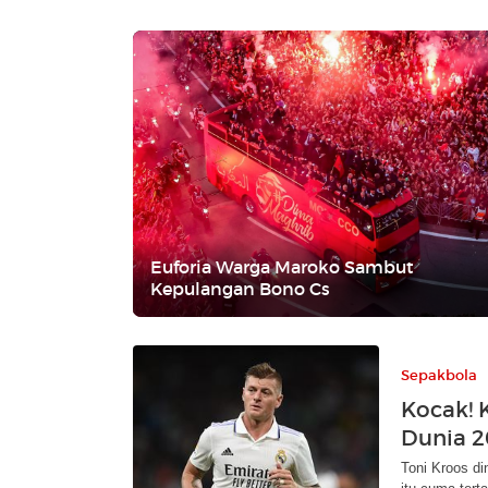
Euforia Warga Maroko Sambut
Kepulangan Bono Cs
Sepakbola
Kocak! 
Dunia 2
Toni Kroos di