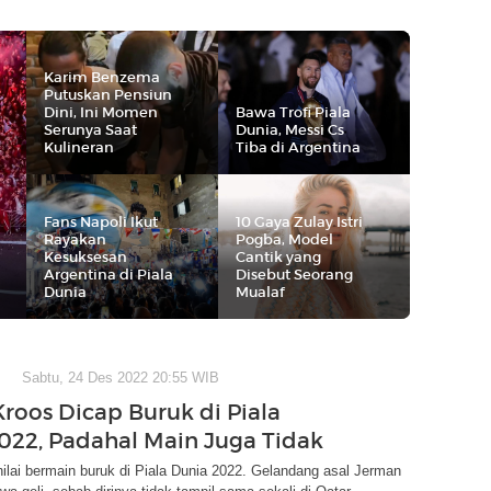
Karim Benzema
Putuskan Pensiun
Dini, Ini Momen
Bawa Trofi Piala
Serunya Saat
Dunia, Messi Cs
Kulineran
Tiba di Argentina
Fans Napoli Ikut
10 Gaya Zulay Istri
Rayakan
Pogba, Model
Kesuksesan
Cantik yang
Argentina di Piala
Disebut Seorang
Dunia
Mualaf
Sabtu, 24 Des 2022 20:55 WIB
Kroos Dicap Buruk di Piala
022, Padahal Main Juga Tidak
nilai bermain buruk di Piala Dunia 2022. Gelandang asal Jerman