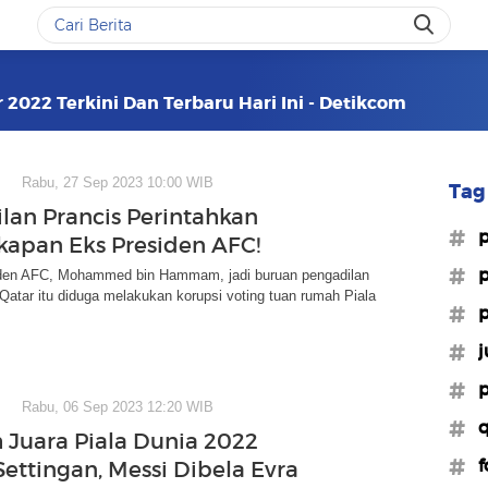
 2022 Terkini Dan Terbaru Hari Ini - Detikcom
Rabu, 27 Sep 2023 10:00 WIB
Tag 
lan Prancis Perintahkan
#p
apan Eks Presiden AFC!
#p
den AFC, Mohammed bin Hammam, jadi buruan pengadilan
 Qatar itu diduga melakukan korupsi voting tuan rumah Piala
#p
#j
#p
Rabu, 06 Sep 2023 12:20 WIB
#q
 Juara Piala Dunia 2022
#f
Settingan, Messi Dibela Evra