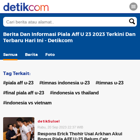
Berita Dan Informasi Piala Aff U 23 2023 Terkini Dan
Terbaru Hari Ini - Detikcom
Semua
Berita
Foto
Tag Terkait:
#piala aff u-23
#timnas indonesia u-23
#timnas u-23
#final piala aff u-23
#indonesia vs thailand
#indonesia vs vietnam
detikSulsel
Rabu, 20 Sep 2023 22:37 WIB
Respons Erick Thohir Usai Arkhan Akui
Bonus Piala AFF U-23 Belum Cair