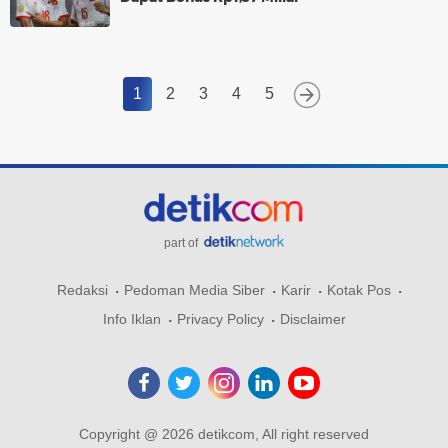
1
2
3
4
5
part of
Redaksi
Pedoman Media Siber
Karir
Kotak Pos
Info Iklan
Privacy Policy
Disclaimer
Copyright @ 2026 detikcom, All right reserved