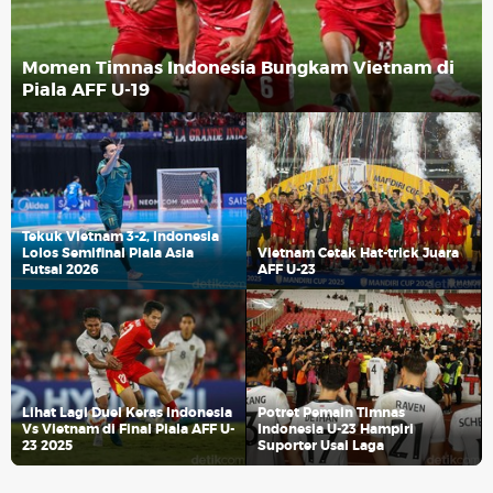
Momen Timnas Indonesia Bungkam Vietnam di
Piala AFF U-19
Tekuk Vietnam 3-2, Indonesia
Lolos Semifinal Piala Asia
Vietnam Cetak Hat-trick Juara
Futsal 2026
AFF U-23
Lihat Lagi Duel Keras Indonesia
Potret Pemain Timnas
Vs Vietnam di Final Piala AFF U-
Indonesia U-23 Hampiri
23 2025
Suporter Usai Laga