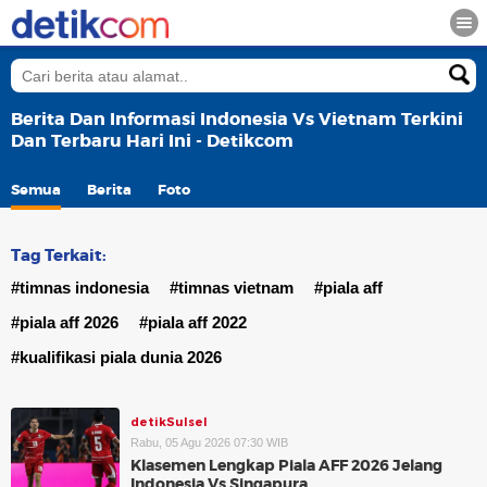
Berita Dan Informasi Indonesia Vs Vietnam Terkini
Dan Terbaru Hari Ini - Detikcom
Semua
Berita
Foto
Tag Terkait:
#timnas indonesia
#timnas vietnam
#piala aff
#piala aff 2026
#piala aff 2022
#kualifikasi piala dunia 2026
detikSulsel
Rabu, 05 Agu 2026 07:30 WIB
Klasemen Lengkap Piala AFF 2026 Jelang
Indonesia Vs Singapura