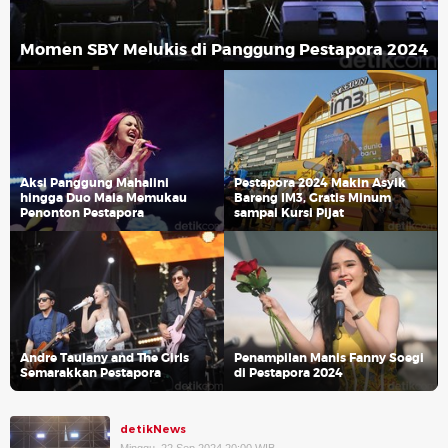
Momen SBY Melukis di Panggung Pestapora 2024
Aksi Panggung Mahalini
Pestapora 2024 Makin Asyik
hingga Duo Maia Memukau
Bareng IM3, Gratis Minum
Penonton Pestapora
sampai Kursi Pijat
Andre Taulany and The Girls
Penampilan Manis Fanny Soegi
Semarakkan Pestapora
di Pestapora 2024
detikNews