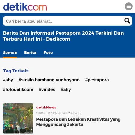
Berita Dan Informasi Pestapora 2024 Terkini Dan
Terbaru Hari Ini - Detikcom
Semua
Berita
Foto
Tag Terkait:
#sby
#susilo bambang yudhoyono
#pestapora
#fotodetikcom
#vindes
#ahy
detikNews
Sabtu, 28 Sep 2024 11:30 WIB
Pestapora dan Ledakan Kreativitas yang
Mengguncang Jakarta