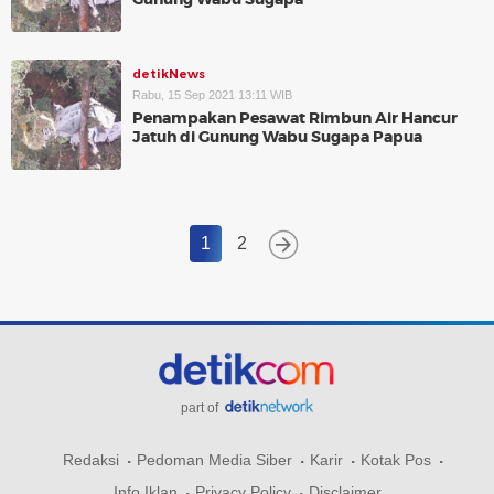
detikNews
Rabu, 15 Sep 2021 13:11 WIB
Penampakan Pesawat Rimbun Air Hancur
Jatuh di Gunung Wabu Sugapa Papua
1
2
part of
Redaksi
Pedoman Media Siber
Karir
Kotak Pos
Info Iklan
Privacy Policy
Disclaimer