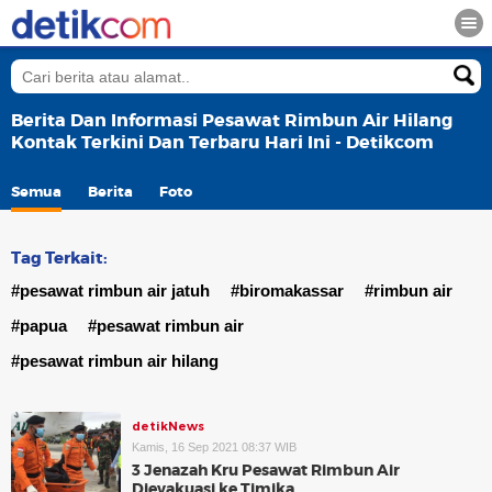
Berita Dan Informasi Pesawat Rimbun Air Hilang
Kontak Terkini Dan Terbaru Hari Ini - Detikcom
Semua
Berita
Foto
Tag Terkait:
#pesawat rimbun air jatuh
#biromakassar
#rimbun air
#papua
#pesawat rimbun air
#pesawat rimbun air hilang
detikNews
Kamis, 16 Sep 2021 08:37 WIB
3 Jenazah Kru Pesawat Rimbun Air
Dievakuasi ke Timika