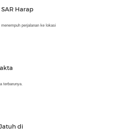
m SAR Harap
h menempuh perjalanan ke lokasi
Fakta
ta terbarunya.
atuh di