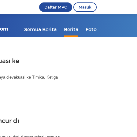
Daftar MPC
Masuk
kcom
Semua Berita
Berita
Foto
asi ke
aya dievakuasi ke Timika. Ketiga
cur di