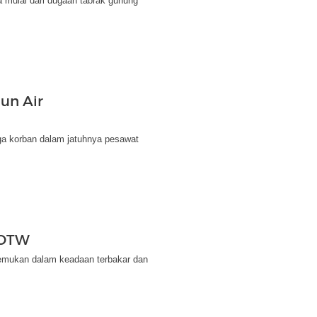
 mulai dari dugaan tabrak gunung
un Air
ga korban dalam jatuhnya pesawat
-OTW
emukan dalam keadaan terbakar dan