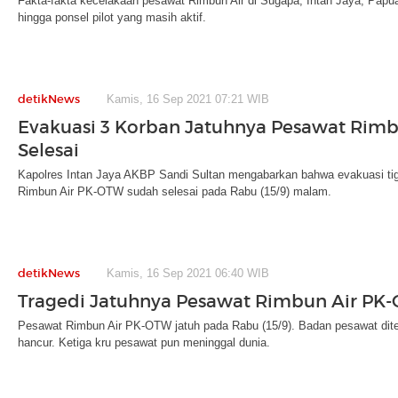
Fakta-fakta kecelakaan pesawat Rimbun Air di Sugapa, Intan Jaya, Papua
hingga ponsel pilot yang masih aktif.
detikNews
Kamis, 16 Sep 2021 07:21 WIB
Evakuasi 3 Korban Jatuhnya Pesawat Rimb
Selesai
Kapolres Intan Jaya AKBP Sandi Sultan mengabarkan bahwa evakuasi ti
Rimbun Air PK-OTW sudah selesai pada Rabu (15/9) malam.
detikNews
Kamis, 16 Sep 2021 06:40 WIB
Tragedi Jatuhnya Pesawat Rimbun Air PK
Pesawat Rimbun Air PK-OTW jatuh pada Rabu (15/9). Badan pesawat dit
hancur. Ketiga kru pesawat pun meninggal dunia.