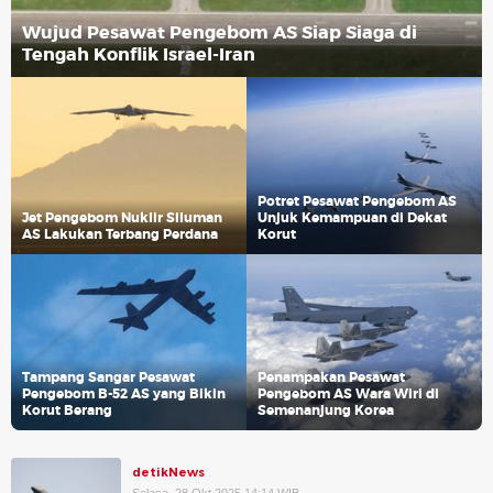
Wujud Pesawat Pengebom AS Siap Siaga di
Tengah Konflik Israel-Iran
Potret Pesawat Pengebom AS
Jet Pengebom Nuklir Siluman
Unjuk Kemampuan di Dekat
AS Lakukan Terbang Perdana
Korut
Tampang Sangar Pesawat
Penampakan Pesawat
Pengebom B-52 AS yang Bikin
Pengebom AS Wara Wiri di
Korut Berang
Semenanjung Korea
detikNews