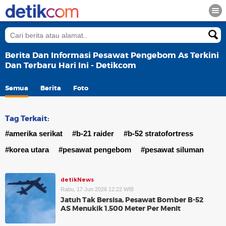
Berita Dan Informasi Pesawat Pengebom As Terkini
Dan Terbaru Hari Ini - Detikcom
Semua
Berita
Foto
Tag Terkait:
#amerika serikat
#b-21 raider
#b-52 stratofortress
#korea utara
#pesawat pengebom
#pesawat siluman
detikNews
Rabu, 17 Jun 2026 12:22 WIB
Jatuh Tak Bersisa, Pesawat Bomber B-52
AS Menukik 1.500 Meter Per Menit