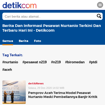
Berita Dan Informasi Pesawat Nurtanio Terkini Dan
Terbaru Hari Ini - Detikcom
Semua
Berita
Foto
Tag Terkait:
#nurtanio
#pesawat n219
#n219
#biromedan
#ptdi
#aceh
detikNews
Selasa, 29 Des 2020 14:02 WIB
Pemprov Aceh Terima Model Pesawat
Nurtanio Meski Pembeliannya Banjir Kritik