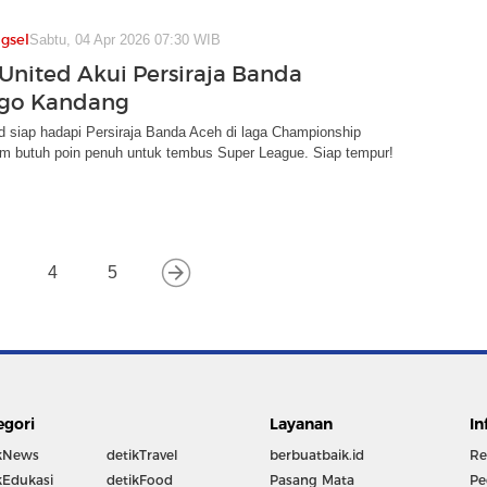
gsel
Sabtu, 04 Apr 2026 07:30 WIB
United Akui Persiraja Banda
ago Kandang
 siap hadapi Persiraja Banda Aceh di laga Championship
im butuh poin penuh untuk tembus Super League. Siap tempur!
4
5
egori
Layanan
In
kNews
detikTravel
berbuatbaik.id
Re
kEdukasi
detikFood
Pasang Mata
Pe