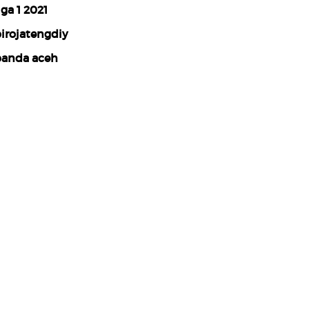
iga 1 2021
irojatengdiy
anda aceh