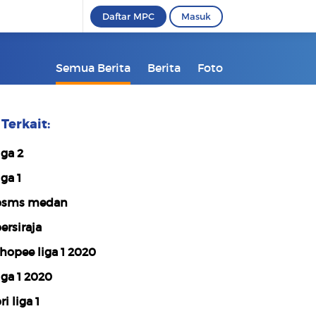
Daftar MPC
Masuk
Semua Berita
Berita
Foto
Terkait:
iga 2
iga 1
psms medan
ersiraja
hopee liga 1 2020
iga 1 2020
i liga 1