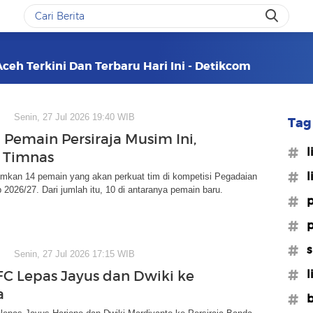
Aceh Terkini Dan Terbaru Hari Ini - Detikcom
Senin, 27 Jul 2026 19:40 WIB
Tag 
 Pemain Persiraja Musim Ini,
#l
 Timnas
#l
umkan 14 pemain yang akan perkuat tim di kompetisi Pegadaian
2026/27. Dari jumlah itu, 10 di antaranya pemain baru.
#
#p
#s
Senin, 27 Jul 2026 17:15 WIB
#l
C Lepas Jayus dan Dwiki ke
a
#br