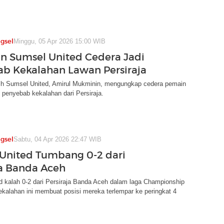
gsel
Minggu, 05 Apr 2026 15:00 WIB
n Sumsel United Cedera Jadi
b Kekalahan Lawan Persiraja
tih Sumsel United, Amirul Mukminin, mengungkap cedera pemain
 penyebab kekalahan dari Persiraja.
gsel
Sabtu, 04 Apr 2026 22:47 WIB
United Tumbang 0-2 dari
ja Banda Aceh
 kalah 0-2 dari Persiraja Banda Aceh dalam laga Championship
kalahan ini membuat posisi mereka terlempar ke peringkat 4