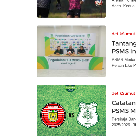
Arema FC mel
Aceh. Kedua 
detikSumut
Tantang
PSMS In
PSMS Medan s
Pelatih Eko P
detikSumut
Catatan
PSMS M
Persiraja Ba
2025/2026. Ri