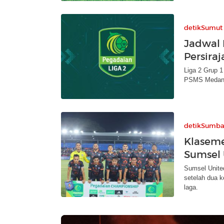
detikSumut
Jadwal 
Persira
Liga 2 Grup 
PSMS Medan d
detikSumba
Klaseme
Sumsel 
Sumsel Unite
setelah dua k
laga.