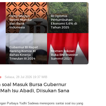
Perry Warjiyo
BI Optimis
Resmi Mundur
Pertumbuhan
dari Bank
Ekonomi 5,6% di
Indonesia
Tahun 2025
Gubernur BI Rapat
Bareng Komisi XI
Momen Jokowi
Bahas Kinerja
Buka BNI Investor
Triwulan III 2024
Summit 2023
e
Selasa, 28 Jul 2026 19:37 WIB
 soal Masuk Bursa Gubernur
a Mah Isu Abadi, Diisukan Sana
ngan Purbaya Yudhi Sadewa merespons santai soal isu yang