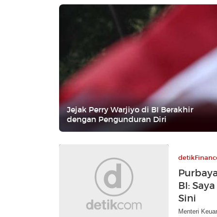
Jejak Perry Warjiyo di BI Berakhir
dengan Pengunduran Diri
detikFinanc
Purbaya
BI: Say
Sini
Menteri Keua