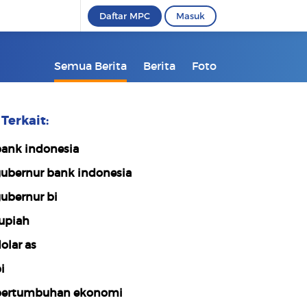
Daftar MPC
Masuk
Semua Berita
Berita
Foto
Terkait:
ank indonesia
ubernur bank indonesia
ubernur bi
upiah
olar as
i
ertumbuhan ekonomi