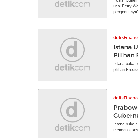
Posisi Gubern
usai Perry Wa
penggantinya
detikFinanc
Istana 
Pilihan
Istana buka-b
pilihan Presi
detikFinanc
Prabowo
Gubernu
Istana buka s
mengenai sos