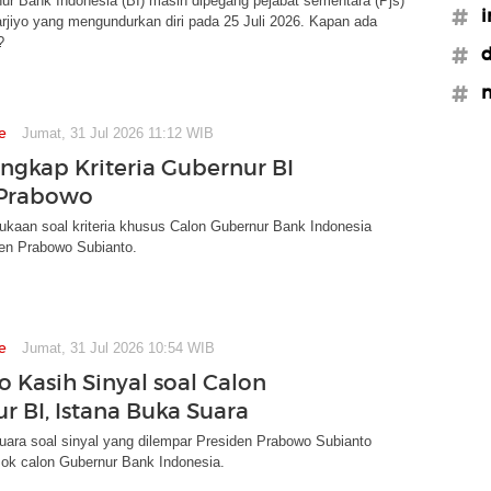
ur Bank Indonesia (BI) masih dipegang pejabat sementara (Pjs)
#i
rjiyo yang mengundurkan diri pada 25 Juli 2026. Kapan ada
?
#d
#n
e
Jumat, 31 Jul 2026 11:12 WIB
Ungkap Kriteria Gubernur BI
 Prabowo
ukaan soal kriteria khusus Calon Gubernur Bank Indonesia
den Prabowo Subianto.
e
Jumat, 31 Jul 2026 10:54 WIB
 Kasih Sinyal soal Calon
r BI, Istana Buka Suara
uara soal sinyal yang dilempar Presiden Prabowo Subianto
ok calon Gubernur Bank Indonesia.