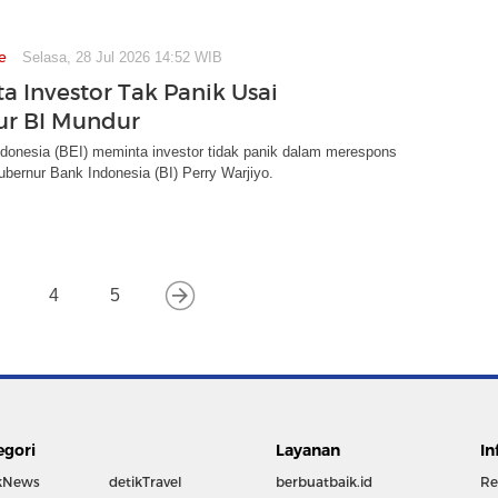
e
Selasa, 28 Jul 2026 14:52 WIB
a Investor Tak Panik Usai
ur BI Mundur
ndonesia (BEI) meminta investor tidak panik dalam merespons
ernur Bank Indonesia (BI) Perry Warjiyo.
4
5
egori
Layanan
In
kNews
detikTravel
berbuatbaik.id
Re