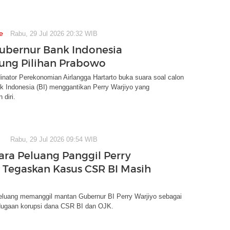
e
Rabu, 29 Jul 2026 20:32 WIB
ubernur Bank Indonesia
ung Pilihan Prabowo
inator Perekonomian Airlangga Hartarto buka suara soal calon
k Indonesia (BI) menggantikan Perry Warjiyo yang
diri.
Rabu, 29 Jul 2026 09:54 WIB
ara Peluang Panggil Perry
, Tegaskan Kasus CSR BI Masih
eluang memanggil mantan Gubernur BI Perry Warjiyo sebagai
dugaan korupsi dana CSR BI dan OJK.