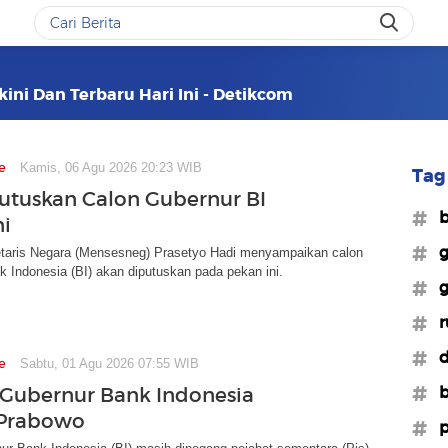
kini Dan Terbaru Hari Ini - Detikcom
e
Kamis, 06 Agu 2026 20:23 WIB
Tag 
Putuskan Calon Gubernur BI
#b
ni
#g
etaris Negara (Mensesneg) Prasetyo Hadi menyampaikan calon
 Indonesia (BI) akan diputuskan pada pekan ini.
#g
#r
#d
e
Sabtu, 01 Agu 2026 07:55 WIB
#b
a Gubernur Bank Indonesia
 Prabowo
#p