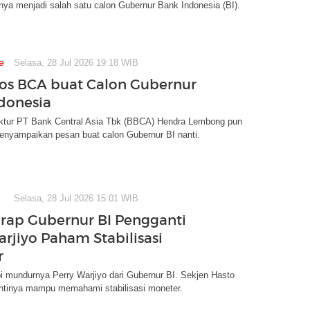
nya menjadi salah satu calon Gubernur Bank Indonesia (BI).
e
Selasa, 28 Jul 2026 19:18 WIB
os BCA buat Calon Gubernur
donesia
ektur PT Bank Central Asia Tbk (BBCA) Hendra Lembong pun
enyampaikan pesan buat calon Gubernur BI nanti.
Selasa, 28 Jul 2026 15:01 WIB
rap Gubernur BI Pengganti
arjiyo Paham Stabilisasi
r
i mundurnya Perry Warjiyo dari Gubernur BI. Sekjen Hasto
ntinya mampu memahami stabilisasi moneter.