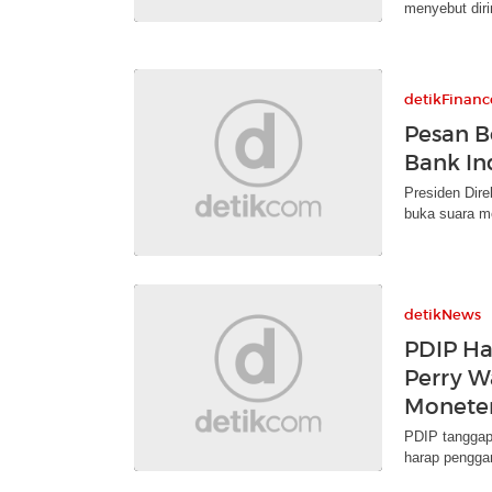
menyebut diri
detikFinanc
Pesan B
Bank In
Presiden Dir
buka suara m
detikNews
PDIP Ha
Perry W
Monete
PDIP tanggap
harap pengga