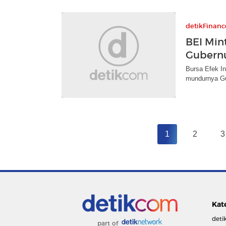
detikFinanc
BEI Mint
Gubern
Bursa Efek I
mundurnya Gub
1
2
3
Kat
deti
part of