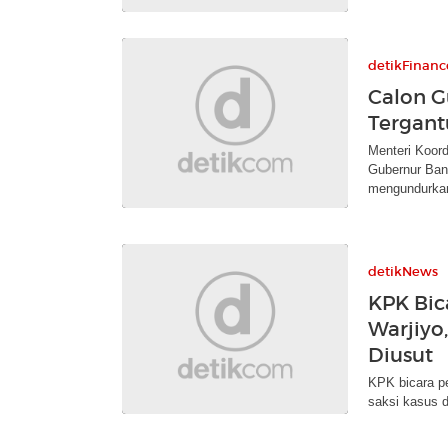
detikFinanc
Calon G
Tergant
Menteri Koord
Gubernur Ban
mengundurkan 
detikNews
KPK Bic
Warjiyo
Diusut
KPK bicara p
saksi kasus 