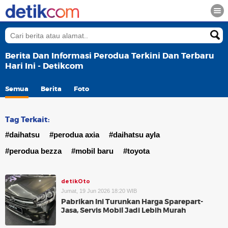
Berita Dan Informasi Perodua Terkini Dan Terbaru
Hari Ini - Detikcom
Semua
Berita
Foto
Tag Terkait:
#daihatsu
#perodua axia
#daihatsu ayla
#perodua bezza
#mobil baru
#toyota
detikOto
Jumat, 19 Jun 2026 18:20 WIB
Pabrikan Ini Turunkan Harga Sparepart-
Jasa, Servis Mobil Jadi Lebih Murah