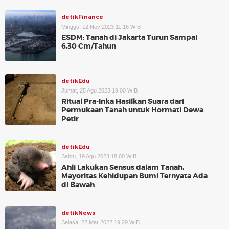
detikFinance
Minggu, 12 Nov 2023 11:16 WIB
ESDM: Tanah di Jakarta Turun Sampai
6,30 Cm/Tahun
detikEdu
Jumat, 25 Agu 2023 19:00 WIB
Ritual Pra-Inka Hasilkan Suara dari
Permukaan Tanah untuk Hormati Dewa
Petir
detikEdu
Sabtu, 19 Agu 2023 18:00 WIB
Ahli Lakukan Sensus dalam Tanah,
Mayoritas Kehidupan Bumi Ternyata Ada
di Bawah
detikNews
Selasa, 22 Mar 2022 19:29 WIB