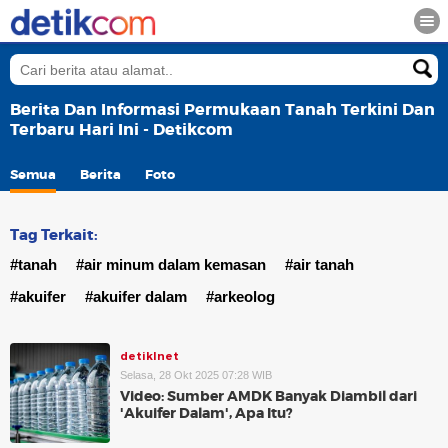
Berita Dan Informasi Permukaan Tanah Terkini Dan
Terbaru Hari Ini - Detikcom
Semua
Berita
Foto
Tag Terkait:
#tanah
#air minum dalam kemasan
#air tanah
#akuifer
#akuifer dalam
#arkeolog
detikInet
Selasa, 28 Okt 2025 07:28 WIB
Video: Sumber AMDK Banyak Diambil dari
'Akuifer Dalam', Apa Itu?