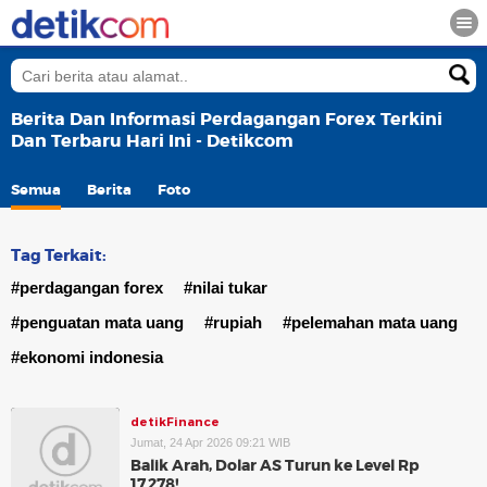
Berita Dan Informasi Perdagangan Forex Terkini
Dan Terbaru Hari Ini - Detikcom
Semua
Berita
Foto
Tag Terkait:
#perdagangan forex
#nilai tukar
#penguatan mata uang
#rupiah
#pelemahan mata uang
#ekonomi indonesia
detikFinance
Jumat, 24 Apr 2026 09:21 WIB
Balik Arah, Dolar AS Turun ke Level Rp
17.278!