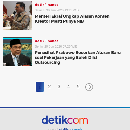
detikFinance
Selasa, 30 Jun 2026 13:11 WIB
Menteri Ekraf Ungkap Alasan Konten
Kreator Mesti Punya NIB
detikFinance
Senin, 29 Jun 2026 07:25 WIB
Penasihat Prabowo Bocorkan Aturan Baru
soal Pekerjaan yang Boleh Diisi
Outsourcing
1
2
3
4
5
part of