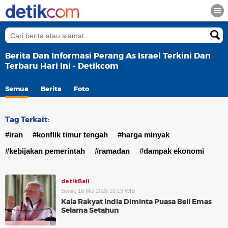
Berita Dan Informasi Perang As Israel Terkini Dan
Terbaru Hari Ini - Detikcom
Semua
Berita
Foto
Tag Terkait:
#iran
#konflik timur tengah
#harga minyak
#kebijakan pemerintah
#ramadan
#dampak ekonomi
detikBali
Senin, 18 Mei 2026 10:13 WIB
Kala Rakyat India Diminta Puasa Beli Emas
Selama Setahun