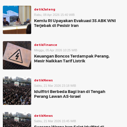
detikJateng
Rabu, 08 Apr 2026 15:40 WIB
Kemlu RI Upayakan Evakuasi 35 ABK WNI
Terjebak di Pesisir Iran
detikFinance
Minggu, 05 Apr 2026 10:25 WIB
Keuangan Boncos Terdampak Perang,
Mesir Naikkan Tarif Listrik
detikNews
Sabtu, 21 Mar 2026 23:18 WIB
Idulfitri Berbeda Bagi Iran di Tengah
Perang Lawan AS-Israel
detikNews
Sabtu, 21 Mar 2026 15:45 WIB