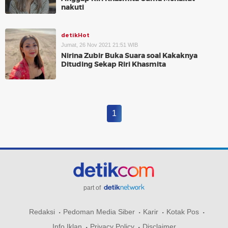
nakuti
detikHot
Jumat, 26 Nov 2021 21:51 WIB
Nirina Zubir Buka Suara soal Kakaknya
Dituding Sekap Riri Khasmita
1
part of
Redaksi
Pedoman Media Siber
Karir
Kotak Pos
Info Iklan
Privacy Policy
Disclaimer