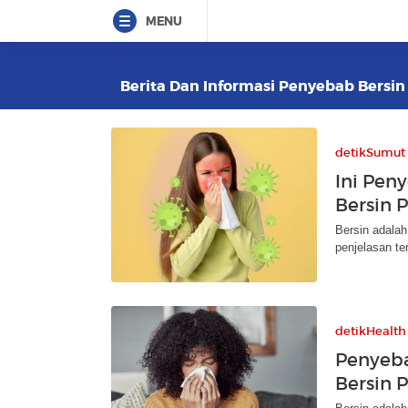
MENU
Berita Dan Informasi Penyebab Bersin 
detikSumut
Ini Pen
Bersin 
Bersin adalah
penjelasan te
detikHealth
Penyeba
Bersin 