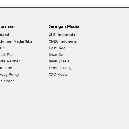
formasi
Jaringan Media
daksi
CNN Indonesia
doman Media Siber
CNBC Indonesia
rir
Haibunda
tak Pos
Insertlive
dia Partner
Beautynesia
fo Iklan
Female Daily
ivacy Policy
CXO Media
sclaimer