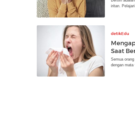
Bersin adalah
iritan. Pelaj
detikEdu
Mengap
Saat Ber
Semua orang 
dengan mata t