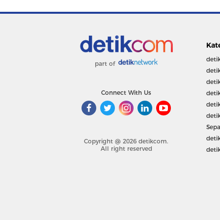
Kat
deti
part of
deti
deti
Connect With Us
deti
deti
deti
Sepa
deti
Copyright @ 2026 detikcom.
All right reserved
deti