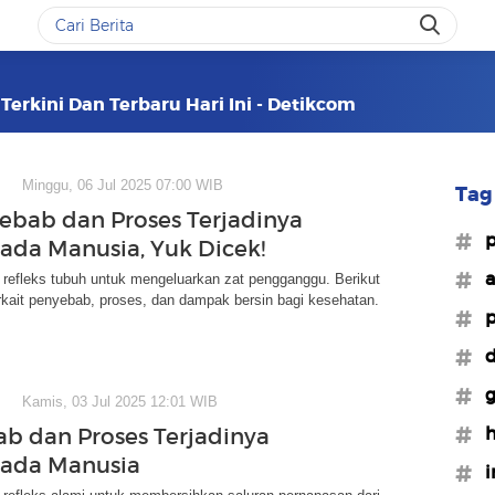
Terkini Dan Terbaru Hari Ini - Detikcom
Minggu, 06 Jul 2025 07:00 WIB
Tag 
yebab dan Proses Terjadinya
#p
Pada Manusia, Yuk Dicek!
#a
 refleks tubuh untuk mengeluarkan zat pengganggu. Berikut
rkait penyebab, proses, dan dampak bersin bagi kesehatan.
#p
#d
#g
Kamis, 03 Jul 2025 12:01 WIB
#h
b dan Proses Terjadinya
Pada Manusia
#i