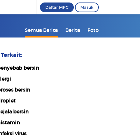
Daftar MPC
Masuk
Semua Berita
Berita
Foto
Terkait:
enyebab bersin
lergi
roses bersin
roplet
ejala bersin
istamin
nfeksi virus