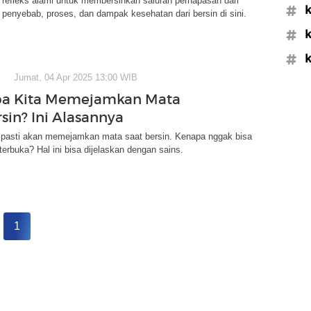
 refleks alami untuk membersihkan saluran pernapasan dari
#k
ari penyebab, proses, dan dampak kesehatan dari bersin di sini.
#k
#k
Jumat, 04 Apr 2025 13:00 WIB
a Kita Memejamkan Mata
sin? Ini Alasannya
pasti akan memejamkan mata saat bersin. Kenapa nggak bisa
erbuka? Hal ini bisa dijelaskan dengan sains.
1