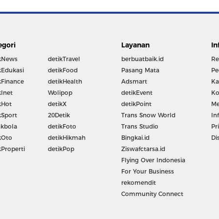
egori
Layanan
In
kNews
detikTravel
berbuatbaik.id
Re
kEdukasi
detikFood
Pasang Mata
Pe
kFinance
detikHealth
Adsmart
Ka
kInet
Wolipop
detikEvent
Ko
kHot
detikX
detikPoint
Me
kSport
20Detik
Trans Snow World
In
kbola
detikFoto
Trans Studio
Pr
kOto
detikHikmah
Bingkai.id
Di
kProperti
detikPop
Ziswafctarsa.id
Flying Over Indonesia
For Your Business
rekomendit
Community Connect