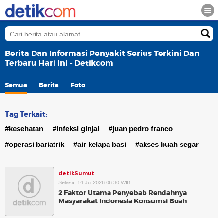
Berita Dan Informasi Penyakit Serius Terkini Dan
Terbaru Hari Ini - Detikcom
Semua
Berita
Foto
Tag Terkait:
#kesehatan
#infeksi ginjal
#juan pedro franco
#operasi bariatrik
#air kelapa basi
#akses buah segar
detikSumut
Selasa, 14 Jul 2026 06:30 WIB
2 Faktor Utama Penyebab Rendahnya
Masyarakat Indonesia Konsumsi Buah