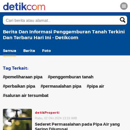
Berita Dan Informasi Penggemburan Tanah Terkini
Dan Terbaru Hari Ini - Detikcom
Semua
Berita
Foto
Tag Terkait:
#pemeliharaan pipa
#penggemburan tanah
#perbaikan pipa
#permasalahan pipa
#pipa air
#saluran air tersumbat
detikProperti
Rabu, 02 Okt 2024 13:15 WIB
Sederet Permasalahan pada Pipa Air yang
Sering Dijumpai