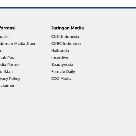
formasi
Jaringan Media
daksi
CNN Indonesia
doman Media Siber
CNBC Indonesia
rir
Haibunda
tak Pos
Insertlive
dia Partner
Beautynesia
fo Iklan
Female Daily
ivacy Policy
CXO Media
sclaimer