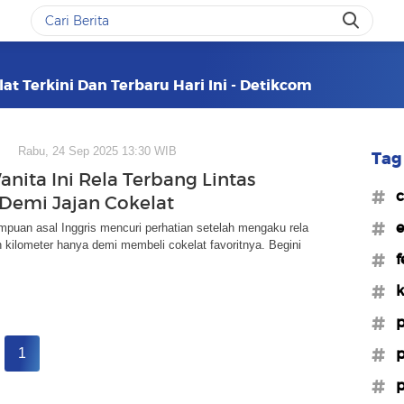
t Terkini Dan Terbaru Hari Ini - Detikcom
Rabu, 24 Sep 2025 13:30 WIB
Tag 
anita Ini Rela Terbang Lintas
#c
Demi Jajan Cokelat
#e
puan asal Inggris mencuri perhatian setelah mengaku rela
n kilometer hanya demi membeli cokelat favoritnya. Begini
#f
#k
#p
#p
1
#p