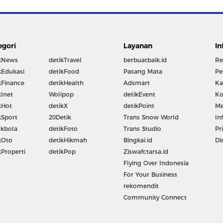
egori
Layanan
In
kNews
detikTravel
berbuatbaik.id
Re
kEdukasi
detikFood
Pasang Mata
Pe
kFinance
detikHealth
Adsmart
Ka
kInet
Wolipop
detikEvent
Ko
kHot
detikX
detikPoint
Me
kSport
20Detik
Trans Snow World
In
kbola
detikFoto
Trans Studio
Pr
kOto
detikHikmah
Bingkai.id
Di
kProperti
detikPop
Ziswafctarsa.id
Flying Over Indonesia
For Your Business
rekomendit
Community Connect