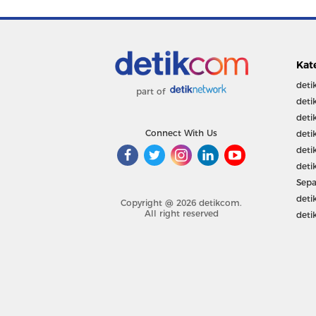
Kat
deti
part of
deti
deti
Connect With Us
deti
deti
deti
Sepa
deti
Copyright @ 2026 detikcom.
All right reserved
deti