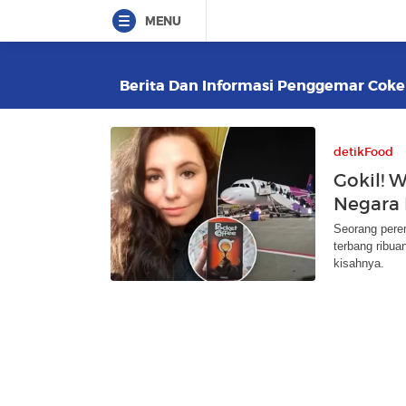
MENU
Berita Dan Informasi Penggemar Cokela
detikFood
Gokil! W
Negara 
Seorang perem
terbang ribua
kisahnya.