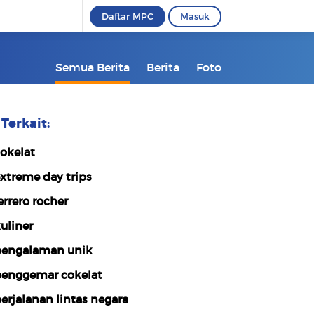
Daftar MPC
Masuk
Semua Berita
Berita
Foto
Terkait:
okelat
xtreme day trips
errero rocher
uliner
engalaman unik
enggemar cokelat
erjalanan lintas negara