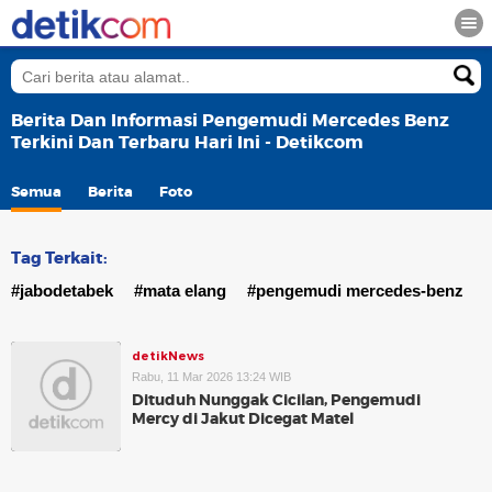
Berita Dan Informasi Pengemudi Mercedes Benz
Terkini Dan Terbaru Hari Ini - Detikcom
Semua
Berita
Foto
Tag Terkait:
#jabodetabek
#mata elang
#pengemudi mercedes-benz
detikNews
Rabu, 11 Mar 2026 13:24 WIB
Dituduh Nunggak Cicilan, Pengemudi
Mercy di Jakut Dicegat Matel